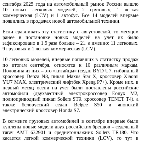
сентября 2025 года на автомобильный рынок России вышло
10 новых легковых моделей, 2 грузовых, 1 легкая
коммерческая (LCV) и 1 автобус. Все 14 моделей впервые
появились в продажах новой автомобильной техники.
Если сравнивать эту статистику с августовской, то месяцем
ранее в постановке новых моделей на учет их было
зафиксировано в 1,5 раза больше – 21, а именно: 11 легковых,
9 грузовых и 1 легкая коммерческая (LCV).
10 легковых моделей, впервые попавших в статистку продаж
по итогам сентября, относятся к 10 различным маркам.
Половина из них – это «китайцы» (седан BYD U7, гибридный
кроссовер Denza N8, пикап Maxus Star X, кроссовер Xiaomi
YU7 MAX, электрический лифтбек Xpeng P7+). Кроме них, в
первый месяц осени на учет были поставлены российские
автомобили (двухместный электрокроссовер Eonyx M2,
полноприводный пикап Sollers ST9, кроссовер TENET T4), а
также белорусский седан Belgee S50 и японский
электрический кроссовер Honda S7.
В сегменте грузовых автомобилей в сентябре впервые были
куплены новые модели двух российских брендов – седельный
тягач AMT 632901 и среднетоннажник Sollers TR180. Что
касается легкой коммерческой техники (LCV), то тут в