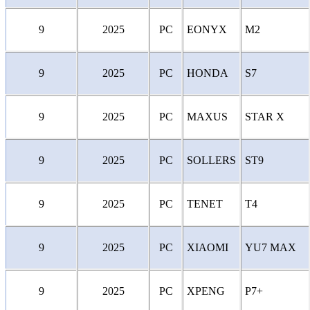
9
2025
PC
EONYX
M2
9
2025
PC
HONDA
S7
9
2025
PC
MAXUS
STAR X
9
2025
PC
SOLLERS
ST9
9
2025
PC
TENET
T4
9
2025
PC
XIAOMI
YU7 MAX
9
2025
PC
XPENG
P7+