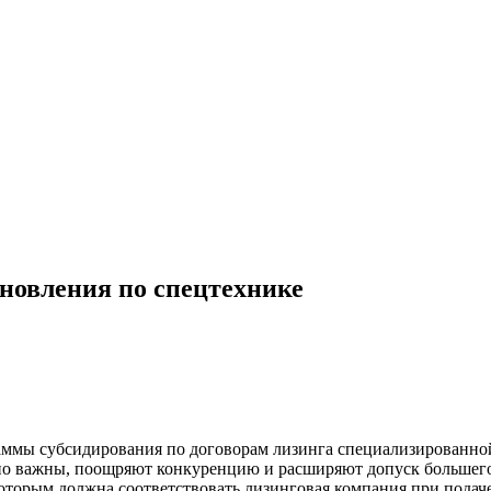
новления по спецтехнике
аммы субсидирования по договорам лизинга специализированно
 важны, поощряют конкуренцию и расширяют допуск большего 
которым должна соответствовать лизинговая компания при подач