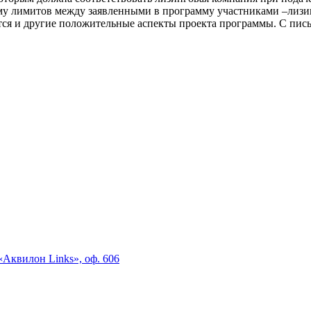
му лимитов между заявленными в программу участниками –лиз
ются и другие положительные аспекты проекта программы. С п
«Аквилон Links», оф. 606