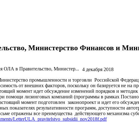
льство, Министерство Финансов и Минп
 ОЛА в Правительство, Министер...
4 декабря 2018
Министерство промышленности и торговли Российской Федерац
симость от внешних факторов, поскольку он базируется не на п
настоящий момент идет обсуждение изменений порядков и методи
ри помощи лизинговых компаний (программы в рамках Постановл
. В настоящий момент подготовлен законопроект и идет его обсу
ных показателях результативности программ, доступности автот
исьме отражены все преимущества действующего механизма суб
ocuments/LetterULA_pravitelstvo_subsidii_nov2018f.pdf