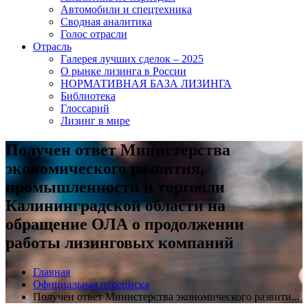
Автомобили и спецтехника
Сводная аналитика
Голос отрасли
Отрасль
Галерея лучших сделок – 2025
О рынке лизинга в России
НОРМАТИВНАЯ БАЗА ЛИЗИНГА
Библиотека
Глоссарий
Лизинг в мире
Получен ответ Министерства
экономического развития,
промышленности и торговли
Калининградской области на
обращение ОЛА о продолжении
работы лизинговых компаний
Главная
Официальная переписка
Получен ответ Министерства экономического развити...