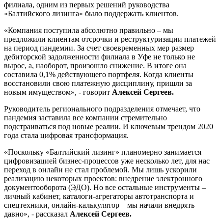
филиала, одним из первых решений руководства
«Балтийского лизинга» было поддержать клиентов.
«Компания поступила абсолютно правильно – мы
предложили клиентам отсрочки и реструктуризации платежей
на период пандемии. За счет своевременных мер размер
дебиторской задолженности филиала в Уфе не только не
вырос, а, наоборот, произошло снижение. В итоге она
составила 0,1% действующего портфеля. Когда клиенты
восстановили свою платежную дисциплину, пришли за
новым имуществом», - говорит
Алексей Сергеев.
Руководитель регионального подразделения отмечает, что
пандемия заставила все компании стремительно
подстраиваться под новые реалии. И ключевым трендом 2020
года стала цифровая трансформация.
«Поскольку «Балтийский лизинг» планомерно занимается
цифровизацией бизнес-процессов уже несколько лет, для нас
переход в онлайн не стал проблемой. Мы лишь ускорили
реализацию некоторых проектов: внедрение электронного
документооборота (ЭДО). Но все остальные инструменты –
личный кабинет, каталоги-агрегаторы автотранспорта и
спецтехники, онлайн-калькулятор – мы начали внедрять
давно», - рассказал
Алексей Сергеев.