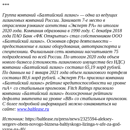
***
Группа компаний «Балтийский лизинг» — одна из ведущих
лизинговых компаний России. Занимает 7-е место в
отраслевом рэнкинге агентства «Эксперт РА» по итогам
2020 года. Компания образована в 1990 году. С декабря 2018
года ПАО Банк «ФК Открытие» стал собственником ООО
«Балтийский лизинг». Основная сфера деятельности –
предоставление в лизинг оборудования, автотранспорта и
спецтехники. Филиальная сеть компании насчитывает 75
подразделений по всей России. По итогам 2020 года объем
нового бизнеса (стоимость лизингового имущества без НДС)
компании «Балтийский лизинг» составил 65,19 млрд рублей.
По данным на 1 января 2021 года объем лизингового портфеля
составил 80,6 млрд рублей. «Эксперт РА» присвоил компании
«Балтийский лизинг» рейтинг кредитоспособности на уровне
ruA+ со стабильным прогнозом. Fitch Ratings присвоило
компании «Балтийский лизинг» долгосрочные рейтинги
дефолта эмитента на уровне «BB» со стабильным прогнозом.
С более подробной информацией можно ознакомиться на
сайте:
www
.
baltlease
.
ru
Источник:
https://baltlease.ru/press/news/2325594-aleksey-
sergeev-obem-novogo-biznesa-baltiyskogo-lizinga-v-ufe-za-god-
vyros-na-40/