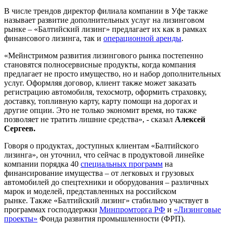
В числе трендов директор филиала компании в Уфе также
называет развитие дополнительных услуг на лизинговом
рынке – «Балтийский лизинг» предлагает их как в рамках
финансового лизинга, так и
операционной аренды
.
«Мейнстримом развития лизингового рынка постепенно
становятся полносервисные продукты, когда компания
предлагает не просто имущество, но и набор дополнительных
услуг. Оформляя договор, клиент также может заказать
регистрацию автомобиля, техосмотр, оформить страховку,
доставку, топливную карту, карту помощи на дорогах и
другие опции. Это не только экономит время, но также
позволяет не тратить лишние средства», - сказал
Алексей
Сергеев.
Говоря о продуктах, доступных клиентам «Балтийского
лизинга», он уточнил, что сейчас в продуктовой линейке
компании порядка 40
специальных программ
на
финансирование имущества – от легковых и грузовых
автомобилей до спецтехники и оборудования – различных
марок и моделей, представленных на российском
рынке. Также «Балтийский лизинг» стабильно участвует в
программах господдержки
Минпромторга РФ
и
«Лизинговые
проекты»
Фонда развития промышленности (ФРП).