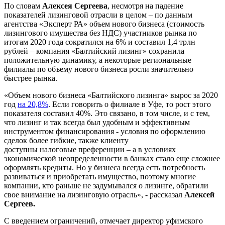
По словам
Алексея Сергеева
, несмотря на падение
показателей лизинговой отрасли в целом – по данным
агентства «Эксперт РА» объем нового бизнеса (стоимость
лизингового имущества без НДС) участников рынка по
итогам 2020 года сократился на 6% и составил 1,4 трлн
рублей – компания «Балтийский лизинг» сохранила
положительную динамику, а некоторые региональные
филиалы по объему нового бизнеса росли значительно
быстрее рынка.
«Объем нового бизнеса «Балтийского лизинга» вырос за 2020
год
на 20,8%
. Если говорить о филиале в Уфе, то рост этого
показателя составил 40%. Это связано, в том числе, и с тем,
что лизинг и так всегда был удобным и эффективным
инструментом финансирования - условия по оформлению
сделок более гибкие, также клиенту
доступны налоговые преференции – а в условиях
экономической неопределенности в банках стало еще сложнее
оформлять кредиты. Но у бизнеса всегда есть потребность
развиваться и приобретать имущество, поэтому многие
компании, кто раньше не задумывался о лизинге, обратили
свое внимание на лизинговую отрасль», - рассказал
Алексей
Сергеев.
С введением ограничений, отмечает директор уфимского