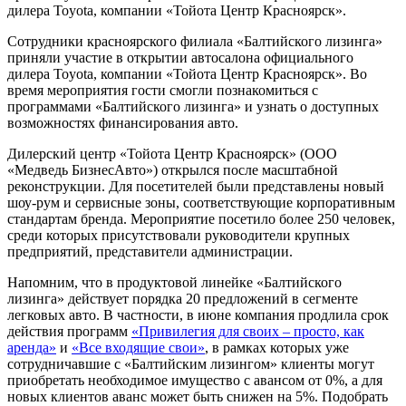
дилера Toyota, компании «Тойота Центр Красноярск».
Сотрудники красноярского филиала «Балтийского лизинга»
приняли участие в открытии автосалона официального
дилера Toyota, компании «Тойота Центр Красноярск». Во
время мероприятия гости смогли познакомиться с
программами «Балтийского лизинга» и узнать о доступных
возможностях финансирования авто.
Дилерский центр «Тойота Центр Красноярск» (ООО
«Медведь БизнесАвто») открылся после масштабной
реконструкции. Для посетителей были представлены новый
шоу-рум и сервисные зоны, соответствующие корпоративным
стандартам бренда. Мероприятие посетило более 250 человек,
среди которых присутствовали руководители крупных
предприятий, представители администрации.
Напомним, что в продуктовой линейке «Балтийского
лизинга» действует порядка 20 предложений в сегменте
легковых авто. В частности, в июне компания продлила срок
действия программ
«Привилегия для своих – просто, как
аренда»
и
«Все входящие свои»
, в рамках которых уже
сотрудничавшие с «Балтийским лизингом» клиенты могут
приобретать необходимое имущество с авансом от 0%, а для
новых клиентов аванс может быть снижен на 5%. Подобрать