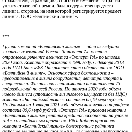
страхователя, страховщика, способа возмещения затрат на
уплату страховой премии, балансодержателя предмета
лизинга, стороны, на имя которой регистрируется предмет
лизинга. ООО «Балтийский лизинг».
***
Группа компаний «Балтийский лизинг» — одна из ведущих
лизинговых компаний России. Занимает 7-е место в
отраслевом рэнкинге агентства «Эксперт РА» по итогам
2020 года. Компания образована в 1990 году. С декабря 2018
года ПАО Банк «ФК Открытие» стал собственником ООО
«Балтийский лизинг». Основная сфера деятельности –
предоставление в лизинг оборудования, автотранспорта и
спецтехники. Филиальная сеть компании насчитывает 75
подразделений по всей России. По итогам 2020 года объем
нового бизнеса (стоимость лизингового имущества без НДС)
компании «Балтийский лизинг» составил 65,19 млрд рублей.
По данным на 1 января 2021 года объем лизингового портфеля
составил 80,6 млрд рублей. «Эксперт РА» присвоил компании
«Балтийский лизинг» рейтинг кредитоспособности на уровне
ruA+ со стабильным прогнозом. Fitch Ratings присвоило
компании «Балтийский лизинг» долгосрочные рейтинги
дефолта эмитента на уровне «BB» со стабильным прогнозом.