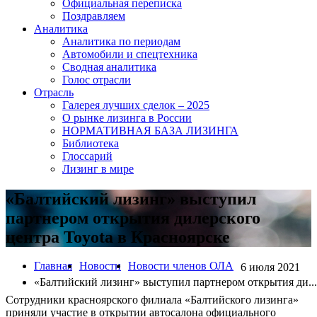
Официальная переписка
Поздравляем
Аналитика
Аналитика по периодам
Автомобили и спецтехника
Сводная аналитика
Голос отрасли
Отрасль
Галерея лучших сделок – 2025
О рынке лизинга в России
НОРМАТИВНАЯ БАЗА ЛИЗИНГА
Библиотека
Глоссарий
Лизинг в мире
«Балтийский лизинг» выступил
партнером открытия дилерского
центра Toyota в Красноярске
Главная
Новости
Новости членов ОЛА
6 июля 2021
«Балтийский лизинг» выступил партнером открытия ди...
Сотрудники красноярского филиала «Балтийского лизинга»
приняли участие в открытии автосалона официального