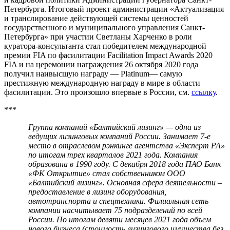
Петербурга. Итоговый проект администрации «Актуализация
и транслирование действующей системы ценностей
государственного и муниципального управления Санкт-
Петербурга» при участии Светланы Харченко в роли
куратора-консультанта стал победителем международной
премии FIA по фасилитации Facilitation Impact Awards 2020
FIA и на церемонии награждения 26 октября 2020 года
получил наивысшую награду — Platinum— самую
престижную международную награду в мире в области
фасилитации. Это произошло впервые в России, см.
ссылку
.
***
Группа компаний «Балтийский лизинг» — одна из
ведущих лизинговых компаний России. Занимает 7-е
место в отраслевом рэнкинге агентства «Эксперт РА»
по итогам трех кварталов 2021 года. Компания
образована в 1990 году. С декабря 2018 года ПАО Банк
«ФК Открытие» стал собственником ООО
«Балтийский лизинг». Основная сфера деятельности –
предоставление в лизинг оборудования,
автотранспорта и спецтехники. Филиальная сеть
компании насчитывает 75 подразделений по всей
России. По итогам девяти месяцев 2021 года объем
нового бизнеса (стоимость лизингового имущества без