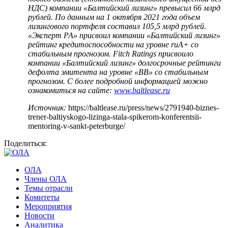
НДС) компании «Балтийский лизинг» превысил 66 млрд
рублей. По данным на 1 октября 2021 года объем
лизингового портфеля составил 105,5 млрд рублей.
«Эксперт РА» присвоил компании «Балтийский лизинг»
рейтинг кредитоспособности на уровне ruA+ со
стабильным прогнозом. Fitch Ratings присвоило
компании «Балтийский лизинг» долгосрочные рейтинги
дефолта эмитента на уровне «BB» со стабильным
прогнозом. С более подробной информацией можно
ознакомиться на сайте:
www
.
baltlease
.
ru
Источник:
https://baltlease.ru/press/news/2791940-biznes-
trener-baltiyskogo-lizinga-stala-spikerom-konferentsii-
mentoring-v-sankt-peterburge/
Поделиться:
ОЛА
Члены ОЛА
Темы отрасли
Комитеты
Мероприятия
Новости
Аналитика