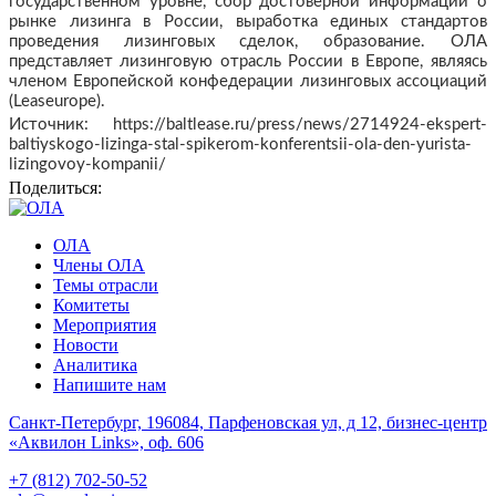
государственном уровне, сбор достоверной информации о
рынке лизинга в России, выработка единых стандартов
проведения лизинговых сделок, образование. ОЛА
представляет лизинговую отрасль России в Европе, являясь
членом Европейской конфедерации лизинговых ассоциаций
(Leaseurope).
Источник: https://baltlease.ru/press/news/2714924-ekspert-
baltiyskogo-lizinga-stal-spikerom-konferentsii-ola-den-yurista-
lizingovoy-kompanii/
Поделиться:
ОЛА
Члены ОЛА
Темы отрасли
Комитеты
Мероприятия
Новости
Аналитика
Напишите нам
Санкт-Петербург, 196084, Парфеновская ул, д 12, бизнес-центр
«Аквилон Links», оф. 606
+7 (812) 702-50-52