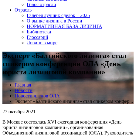
Голос отрасли
Отрасль
Галерея лучших сделок – 2025
О рынке лизинга в России
НОРМАТИВНАЯ БАЗА ЛИЗИНГА
Библиотека
Глоссарий
Лизинг в мире
Эксперт «Балтийского лизинга» стал
спикером конференции ОЛА «День
юриста лизинговой компании»
Главная
Новости
Новости членов ОЛА
Эксперт «Балтийского лизинга» стал спикером конфер...
27 октября 2021
В Москве состоялась XVI ежегодная конференция «День
юриста лизинговой компании», организованная
Объединенной лизинговой ассоциацией (ОЛА). Руководитель