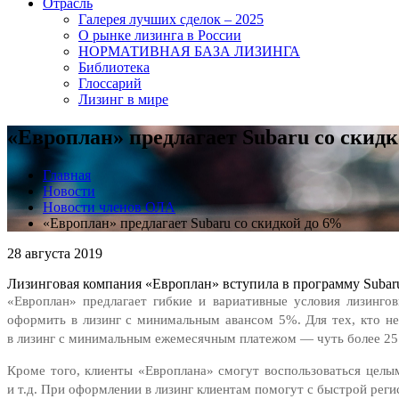
Отрасль
Галерея лучших сделок – 2025
О рынке лизинга в России
НОРМАТИВНАЯ БАЗА ЛИЗИНГА
Библиотека
Глоссарий
Лизинг в мире
«Европлан» предлагает Subaru со скид
Главная
Новости
Новости членов ОЛА
«Европлан» предлагает Subaru со скидкой до 6%
28 августа 2019
Лизинговая компания «Европлан» вступила в программу Subaru
«Европлан» предлагает гибкие и вариативные условия лизинго
оформить в лизинг с минимальным авансом 5%. Для тех, кто н
в лизинг с минимальным ежемесячным платежом — чуть более 25
Кроме того, клиенты «Европлана» смогут воспользоваться цел
и т.д. При оформлении в лизинг клиентам помогут с быстрой рег