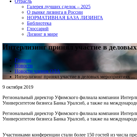
Отрасль
Галерея лучших сделок – 2025
О рынке лизинга в России
НОРМАТИВНАЯ БАЗА ЛИЗИНГА
Библиотека
Глоссарий
Лизинг в мире
Интерлизинг принял участие в деловы
Главная
Новости
Новости членов ОЛА
Интерлизинг принял участие в деловых мероприятиях ...
9 октября 2019
Региональный директор Уфимского филиала компании Интерли
Университетом бизнеса Банка Уралсиб, а также на междунаро
Региональный директор Уфимского филиала компании Интерли
Университетом бизнеса Банка Уралсиб, а также на международ
Участниками конференции стали более 150 гостей из числа пр