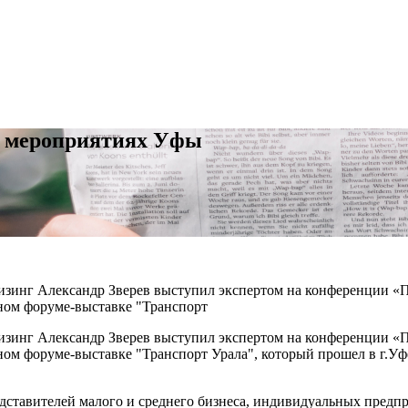
х мероприятиях Уфы
зинг Александр Зверев выступил экспертом на конференции «П
дном форуме-выставке "Транспорт
зинг Александр Зверев выступил экспертом на конференции «П
ном форуме-выставке "Транспорт Урала", который прошел в г.У
едставителей малого и среднего бизнеса, индивидуальных предп