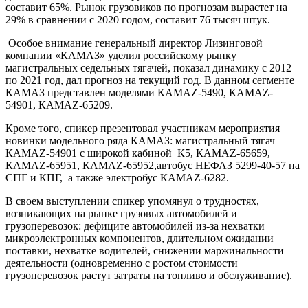
составит 65%. Рынок грузовиков по прогнозам вырастет на
29% в сравнении с 2020 годом, составит 76 тысяч штук.
Особое внимание генеральный директор Лизинговой
компании «КАМАЗ» уделил российскому рынку
магистральных седельных тягачей, показал динамику с 2012
по 2021 год, дал прогноз на текущий год. В данном сегменте
КАМАЗ представлен моделями КАМАZ-5490, КАМАZ-
54901, КАМАZ-65209.
Кроме того, спикер презентовал участникам мероприятия
новинки модельного ряда КАМАЗ: магистральный тягач
КАМАZ-54901 с широкой кабиной К5, КАМАZ-65659,
КАМАZ-65951, КАМАZ-65952,автобус НЕФАЗ 5299-40-57 на
СПГ и КПГ, а также электробус КАМАZ-6282.
В своем выступлении спикер упомянул о трудностях,
возникающих на рынке грузовых автомобилей и
грузоперевозок: дефиците автомобилей из-за нехватки
микроэлектронных компонентов, длительном ожидании
поставки, нехватке водителей, снижении маржинальности
деятельности (одновременно с ростом стоимости
грузоперевозок растут затраты на топливо и обслуживание).