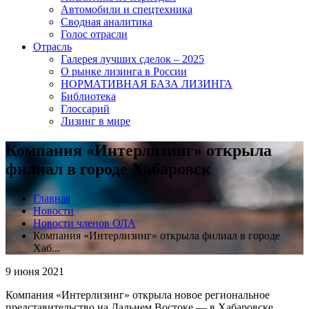
Автомобили и спецтехника
Сводная аналитика
Голос отрасли
Отрасль
Галерея лучших сделок – 2025
О рынке лизинга в России
НОРМАТИВНАЯ БАЗА ЛИЗИНГА
Библиотека
Глоссарий
Лизинг в мире
Компания «Интерлизинг» открыла
филиал в городе Хабаровск
Главная
Новости
Новости членов ОЛА
Компания «Интерлизинг» открыла филиал в городе
Хаб...
9 июня 2021
Компания «Интерлизинг» открыла новое региональное
представительство на Дальнем Востоке — в Хабаровске.