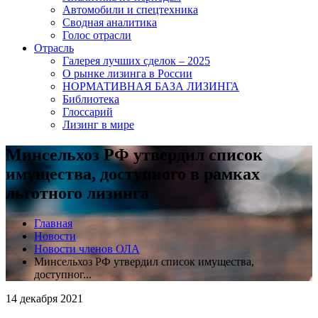
Автомобили и спецтехника
Сводная аналитика
Голос отрасли
Отрасль
Галерея лучших сделок – 2025
О рынке лизинга в России
НОРМАТИВНАЯ БАЗА ЛИЗИНГА
Библиотека
Глоссарий
Лизинг в мире
Минсельхоз РФ утвердил список
имущества, доступного в рамках
льготного лизинга
Главная
Новости
Новости членов ОЛА
Минсельхоз РФ утвердил список имущества,
доступног...
14 декабря 2021