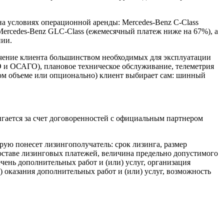
на условиях операционной аренды: Mercedes-Benz C-Class
Mercedes-Benz GLC-Сlass (ежемесячный платеж ниже на 67%), а
нии.
ечение клиента большинством необходимых для эксплуатации
КО и ОСАГО), плановое техническое обслуживание, телеметрия
ном объеме или опционально) клиент выбирает сам: шинный
гается за счет договоренностей с официальным партнером
рую понесет лизингополучатель: срок лизинга, размер
составе лизинговых платежей, величина предельно допустимого
чень дополнительных работ и (или) услуг, организация
 оказания дополнительных работ и (или) услуг, возможность