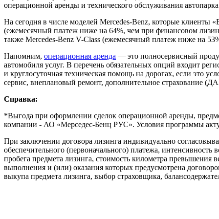
операционной аренды и технического обслуживания автопарка
На сегодня в числе моделей Mercedes-Benz, которые клиенты 
(ежемесячный платеж ниже на 64%, чем при финансовом лизинг
также Mercedes-Benz V-Сlass (ежемесячный платеж ниже на 53
Напомним,
операционная аренда
— это полносервисный продук
автомобиля услуг. В перечень обязательных опций входит рег
и круглосуточная техническая помощь на дорогах, если это у
сервис, внеплановый ремонт, дополнительное страхование (Д
Справка:
*Выгода при оформлении сделок операционной аренды, предмет
компании - АО «Мерседес-Бенц РУС». Условия программы актуа
При заключении договора лизинга индивидуально согласовываю
обеспечительного (первоначального) платежа, интенсивность в
пробега предмета лизинга, стоимость километра превышения в
выполнения и (или) оказания которых предусмотрена договором
выкупа предмета лизинга, выбор страховщика, балансодержате