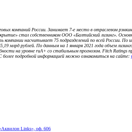
говых компаний России. Занимает 7-е место в отраслевом рэнки
ткрытие» стал собственником ООО «Балтийский лизинг». Основн
ь компании насчитывает 75 подразделений по всей России. По и
,19 млрд рублей. По данным на 1 января 2021 года объем лизинг
ности на уровне ruA+ со стабильным прогнозом. Fitch Ratings 
С более подробной информацией можно ознакомиться на сайте:
«Аквилон Links», оф. 606