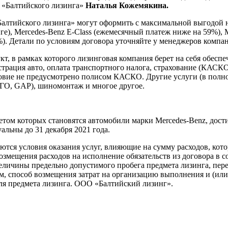
 «Балтийского лизинга»
Наталья Кожемякина.
«Балтийского лизинга» могут оформить с максимальной выгодой 
е), Mercedes-Benz E-Сlass (ежемесячный платеж ниже на 59%), 
%). Детали по условиям договора уточняйте у менеджеров компа
т, в рамках которого лизинговая компания берет на себя обесп
истрация авто, оплата транспортного налога, страхование (КАС
словие не предусмотрено полисом КАСКО. Другие услуги (в пол
АГО, GAP), шиномонтаж и многое другое.
ом которых становятся автомобили марки Mercedes-Benz, дости
льны до 31 декабря 2021 года.
тся условия оказания услуг, влияющие на сумму расходов, кото
озмещения расходов на исполнение обязательств из договора в 
еличины предельно допустимого пробега предмета лизинга, пере
, способ возмещения затрат на организацию выполнения и (или)
ля предмета лизинга. ООО «Балтийский лизинг».