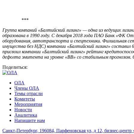
***
Группа компаний «Балтийский лизинг» — одна из ведущих лизин
образована в 1990 году. С декабря 2018 года ПАО Банк «ФК О
оборудования, автотранспорта и спецтехники. Филиальная сет
имущества без НДС) компании «Балтийский лизинг» составил 65
присвоил компании «Балтийский лизинг» рейтинг кредитоспособ
дефолта эмитента на уровне «BB» со стабильным прогнозом. 
Поделиться:
ОЛА
Члены ОЛА
Темы отрасли
Комитеты
Мероприятия
Новости
Аналитика
Напишите нам
Санкт-Петербург, 196084, Парфеновская ул, д 12, бизнес-центр 