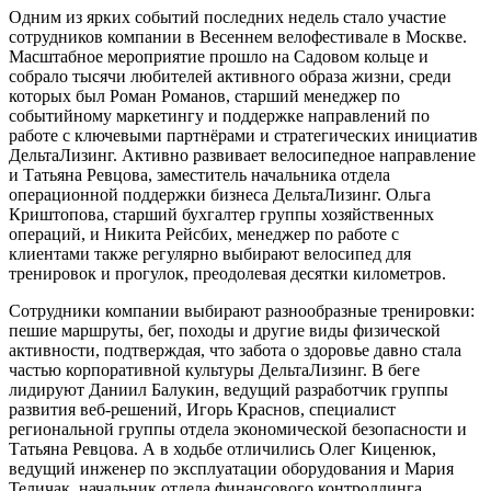
Одним из ярких событий последних недель стало участие
сотрудников компании в Весеннем велофестивале в Москве.
Масштабное мероприятие прошло на Садовом кольце и
собрало тысячи любителей активного образа жизни, среди
которых был Роман Романов, старший менеджер по
событийному маркетингу и поддержке направлений по
работе с ключевыми партнёрами и стратегических инициатив
ДельтаЛизинг. Активно развивает велосипедное направление
и Татьяна Ревцова, заместитель начальника отдела
операционной поддержки бизнеса ДельтаЛизинг. Ольга
Криштопова, старший бухгалтер группы хозяйственных
операций, и Никита Рейсбих, менеджер по работе с
клиентами также регулярно выбирают велосипед для
тренировок и прогулок, преодолевая десятки километров.
Сотрудники компании выбирают разнообразные тренировки:
пешие маршруты, бег, походы и другие виды физической
активности, подтверждая, что забота о здоровье давно стала
частью корпоративной культуры ДельтаЛизинг. В беге
лидируют Даниил Балукин, ведущий разработчик группы
развития веб-решений, Игорь Краснов, специалист
региональной группы отдела экономической безопасности и
Татьяна Ревцова. А в ходьбе отличились Олег Киценюк,
ведущий инженер по эксплуатации оборудования и Мария
Теличак, начальник отдела финансового контроллинга,