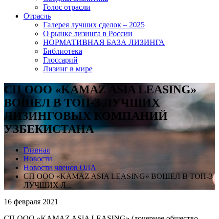
Голос отрасли
Отрасль
Галерея лучших сделок – 2025
О рынке лизинга в России
НОРМАТИВНАЯ БАЗА ЛИЗИНГА
Библиотека
Глоссарий
Лизинг в мире
СП ООО «KAMAZ ASIA LEASING»
ВОШЕЛ В ТОП-3 ЛУЧШИХ
ЛИЗИНГОВЫХ КОМПАНИЙ
УЗБЕКИСТАНА
Главная
Новости
Новости членов ОЛА
СП ООО «KAMAZ ASIA LEASING» ВОШЕЛ В ТОП-3
ЛУЧШИХ Л...
16 февраля 2021
СП ООО «KAMAZ ASIA LEASING» (дочернее общество