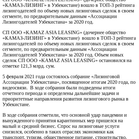
«КАМАЗ-ЛИЗИНГ» в Узбекистане) вошло в ТОП-3 рейтинга
лизингодателей по объему новых лизинговых сделок в своем
сегменте, по предварительным данным «Ассоциации
Лизингодателей Узбекистана» за 2020 год.
СП ООО «KAMAZ ASIA LEASING» (дочернее общество
«КАМАЗ-ЛИЗИНГ» в Узбекистане) вошло в ТОП-3 рейтинга
лизингодателей по объему новых лизинговых сделок в своем
сегменте, по предварительным данным «Ассоциации
Лизингодателей Узбекистана» за 2020 год. Объем новых
сделок СП ООО «KAMAZ ASIA LEASING» остановился на
отметке 121,3 млрд. сум.
5 февраля 2021 года состоялось собрание «Лизинговой
Ассоциации Узбекистана», посвященное итогам 2020 года, по
видеосвязи. В ходе собрания были подведены итоги
отчетного периода и определены дальнейшие задачи и
приоритетные направления развития лизингового рынка в
Узбекистане.
В ходе собрания отметили, что основной удар пандемии и
вынужденного принятия карантинных мер пришелся на
малый и средний бизнес. Спрос на лизинговые услуги
снизился, особенно в таких отраслях экономики как
транспорт, туризм, общественное питание, строительство.