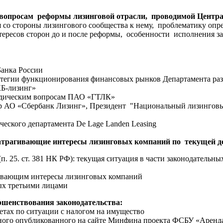
о вопросам реформы лизинговой отрасли, проводимой Центр
 со стороны лизингового сообщества к нему, проблематику оп
ересов сторон до и после реформы, особенности исполнения зак
Банка России
атегии функционирования финансовых рынков Департамента ра
Б-лизинг»
ридическим вопросам ПАО «ГТЛК»
 АО «Сбербанк Лизинг», Президент "Национальный лизингов
еского департамента De Lage Landen Leasing
атрагивающие интересы лизинговых компаний по текущей д
. 25. ст. 381 НК РФ): текущая ситуация в части законодательн
гивающим интересы лизинговых компаний
ых третьими лицами
ршенствования законодательства:
ах по ситуации с налогом на имущество
го опубликованного на сайте Минфина проекта ФСБУ «Аренд