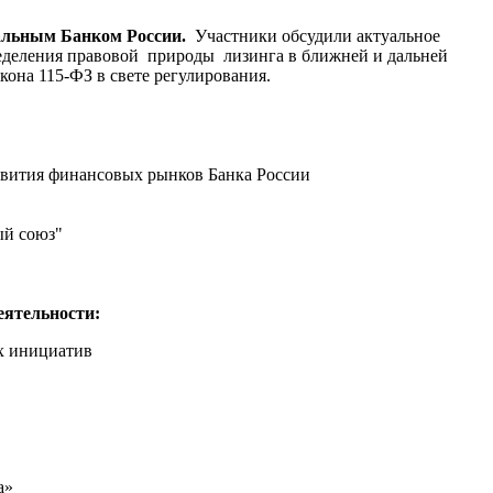
альным Банком России.
Участники обсудили актуальное
ределения правовой природы лизинга в ближней и дальней
она 115-ФЗ в свете регулирования.
звития финансовых рынков Банка России
ый союз"
еятельности:
ых инициатив
а»