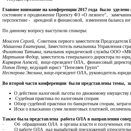
Главное внимание на конференции 2017 года было уделен
состояние и продвижение Проекту ФЗ «О лизинге", замечания
перспективе - арендной и финансовой, изменения баланса инт
По данному вопросу выступили спикеры:
Моисеев Сергей,
Советник первого заместителя Председателя 
Абашеева Екатерина,
Заместитель начальника Управления стр
Филатова Татьяна,
начальник юридической службы ООО «МК
Мартынов Федор,
заместитель генерального директора по ю
Киркоров Алексей,
вице-президент ОЛА, финансовый директор
Попов Петр,
ведущий юрист "Пепеляев Групп"
Нестерова Эвелина,
вице-президент ОЛА, руководитель юридич
Во второй части конференции были представлены темы, з
О действии налоговой льготы по движимому имуществу (п
Судебная практика по налоговым спорам
Обзор судебной практики по банкротным спорам, затра
Иски о взыскании сумм лизинговых платежей, оплаченн
Также была представлена работа ОЛА в направлении сове
· Об обращениях ОЛА в органы власти и полученных ответ
· О работе ОЛА над выработкой предложений относительно