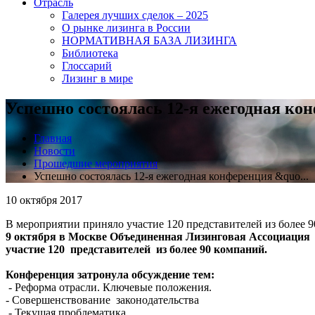
Отрасль
Галерея лучших сделок – 2025
О рынке лизинга в России
НОРМАТИВНАЯ БАЗА ЛИЗИНГА
Библиотека
Глоссарий
Лизинг в мире
Успешно состоялась 12-я ежегодная 
Главная
Новости
Прошедшие мероприятия
Успешно состоялась 12-я ежегодная конференция &quo...
10 октября 2017
В мероприятии приняло участие 120 представителей из более 
9 октября в Москве Объединенная Лизинговая Ассоциаци
участие 120 представителей из более 90 компаний.
Конференция затронула обсуждение тем:
- Реформа отрасли. Ключевые положения.
- Совершенствование законодательства
- Текущая проблематика