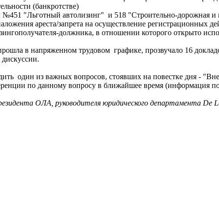
ьности (банкротстве)
51 "Льготный автолизинг" и 518 "Строительно-дорожная и к
ния ареста/запрета на осуществление регистрационных дейс
зингополучателя-должника, в отношении которого открыто испо
шла в напряженном трудовом графике, прозвучало 16 докладо
 дискуссии.
судить один из важных вопросов, стоявших на повестке дня - "
ренции по данному вопросу в ближайшее время (информация по
президента ОЛА, руководителя юридического департамента De La