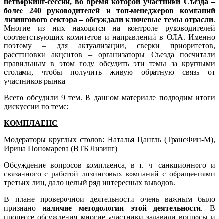
нетворкинг-сессии, во время которой участники Съезда –
более 240 руководителей и топ-менеджеров компаний
лизингового сектора – обсуждали ключевые темы отрасли
.
Многие из них находятся на контроле руководителей
соответствующих комитетов и направлений в ОЛА. Именно
поэтому – для актуализации, сверки приоритетов,
расстановки акцентов – организаторы Съезда посчитали
правильным в этом году обсудить эти темы за круглыми
столами, чтобы получить живую обратную связь от
участников рынка.
Всего обсудили 9 тем. В данном материале подводим итоги
дискуссии по теме:
КОМПЛ
АЕНС
Модераторы
круглых столов:
Наталья Цангль (ТрансФин-М),
Ирина Пономарева (ВТБ Лизинг)
Обсуждение вопросов комплаенса, в т. ч. санкционного и
связанного с работой лизинговых компаний с обращениями
третьих лиц, дало целый ряд интересных выводов.
В плане проверочной деятельности очень важным было
признано
наличие методологии этой деятельности
. В
процессе обсуждения многие участники задавали вопросы и