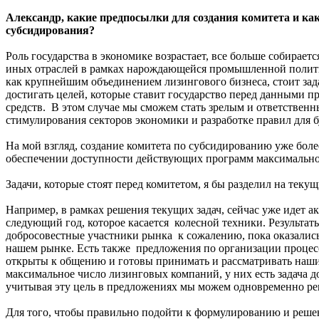
Александр, какие предпосылки для создания комитета и как
субсидирования?
Роль государства в экономике возрастает, все больше собирает
иных отраслей в рамках нарождающейся промышленной политик
как крупнейшим объединением лизингового бизнеса, стоит зад
достигать целей, которые ставит государство перед данными
средств. В этом случае мы сможем стать зрелым и ответствен
стимулирования секторов экономики и разработке правил для
На мой взгляд, создание комитета по субсидированию уже боле
обеспечении доступности действующих программ максимально
Задачи, которые стоят перед комитетом, я бы разделил на теку
Например, в рамках решения текущих задач, сейчас уже идет 
следующий год, которое касается колесной техники. Результат
добросовестные участники рынка к сожалению, пока оказались 
нашем рынке. Есть также предложения по организации процес
открыты к общению и готовы принимать и рассматривать наши
максимальное число лизинговых компаний, у них есть задача 
учитывая эту цель в предложениях мы можем одновременно ре
Для того, чтобы правильно подойти к формулированию и решени