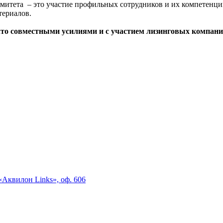
митета – это участие профильных сотрудников и их компетенции
териалов.
что совместными усилиями и с участием лизинговых компани
«Аквилон Links», оф. 606