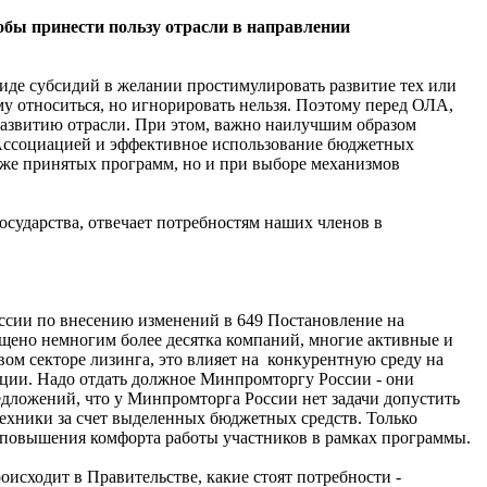
тобы принести пользу отрасли в направлении
 виде субсидий в желании простимулировать развитие тех или
 относиться, но игнорировать нельзя. Поэтому перед ОЛА,
развитию отрасли. При этом, важно наилучшим образом
с Ассоциацией и эффективное использование бюджетных
уже принятых программ, но и при выборе механизмов
осударства, отвечает потребностям наших членов в
оссии по внесению изменений в 649 Постановление на
пущено немногим более десятка компаний, многие активные и
вом секторе лизинга, это влияет на конкурентную среду на
ции. Надо отдать должное Минпромторгу России - они
дложений, что у Минпромторга России нет задачи допустить
техники за счет выделенных бюджетных средств. Только
 повышения комфорта работы участников в рамках программы.
исходит в Правительстве, какие стоят потребности -