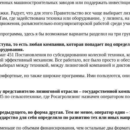
енных машиностроительных заводов или поддержать инвестиции
ки. Радует, что для этого Правительство все чаще выбирает ли
Там, где задействована техника или оборудование, у лизинга, н
родвижения, разъяснительно-популяризаторской работой среди 
 программа, здесь я бы возможные варианты разделил на три гру
тупа, то есть любая компания, которая попадает под опреде
орудования.
рмат 451 Постановления по субсидированию колесной техники, 
оший эффективный механизм. Все работало, все было просто и о
н выбирал между техникой, между лизинговой компанией и диктов
ь комфортные, но также широкие программы. Ими пользуются, он
 представителю лизинговой отрасли – государственной комп
 по сельхозтехнике, где Росагролизинг назначен оператором по
редыдущего, но форма другая. Тем не менее, оператор один –
ударство для себя определило по развитию тех или иных нап
меньше по объемам финансирования, чем остальные два формата