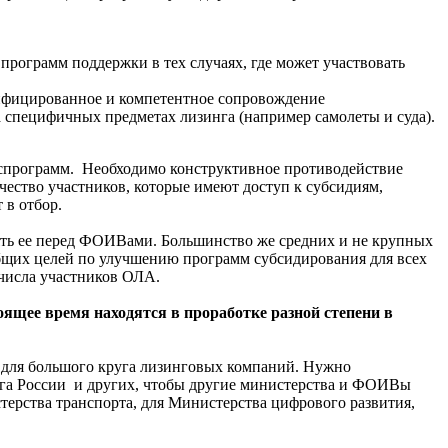
рограмм поддержки в тех случаях, где может участвовать
алифицированное и компетентное сопровождение
 специфичных предметах лизинга (например самолеты и суда).
госпрограмм. Необходимо конструктивное противодействие
ество участников, которые имеют доступ к субсидиям,
 в отбор.
ять ее перед ФОИВами. Большинство же средних и не крупных
общих целей по улучшению программ субсидирования для всех
 числа участников ОЛА.
тоящее время находятся в проработке разной степени в
па для большого круга лизинговых компаний. Нужно
га России и других, чтобы другие министерства и ФОИВы
стерства транспорта, для Министерства цифрового развития,