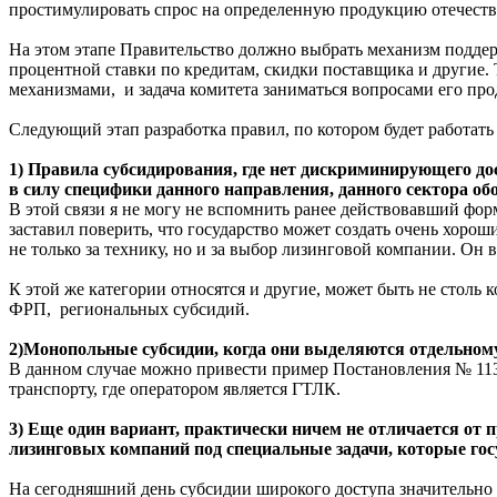
простимулировать спрос на определенную продукцию отечеств
На этом этапе Правительство должно выбрать механизм поддерж
процентной ставки по кредитам, скидки поставщика и другие. 
механизмами, и задача комитета заниматься вопросами его п
Следующий этап разработка правил, по котором будет работать
1) Правила субсидирования, где нет дискриминирующего дос
в силу специфики данного направления, данного сектора об
В этой связи я не могу не вспомнить ранее действовавший фо
заставил поверить, что государство может создать очень хор
не только за технику, но и за выбор лизинговой компании. О
К этой же категории относятся и другие, может быть не стол
ФРП, региональных субсидий.
2)Монопольные субсидии, когда они выделяются отдельному
В данном случае можно привести пример Постановления № 1135
транспорту, где оператором является ГТЛК.
3) Еще один вариант, практически ничем не отличается от п
лизинговых компаний под специальные задачи, которые гос
На сегодняшний день субсидии широкого доступа значительно 