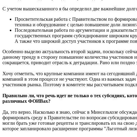
С учетом вышесказанного я бы определил две важнейшие дол
Просветительская работа с Правительством по формиров
техника и оборудование с целью повышение доли лизинга
Последовательная работа по аргументации и доказательс
государственных программ субсидирование широким круг
А также что широкий доступ участников к программе по
Особенно выделю актуальность второй задачи, поскольку сей
данному тренду в сторону повышение количества участников и
сокращается, приводит отрасль к деградации. Рано или поздно эт
Хочу отметить, что крупные компании имеют на сегодняшний 
компаний в этом процессе не участвуют. Одна из важных зада
участников рынка. Поэтому в комитете мы рассчитываем подк
Правильно ли, что речь идет не только о тех субсидиях, кот
различных ФОИВах?
Да, это верно. Насколько я знаю, сейчас в Минсельхозе обсуж
формировать среду в Правительстве по вопросам субсидиров
могли брать уже готовые рецепты и транслировать их на свою 
которое запланировало расширение программы "Льготный лизи