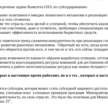
госрочные задачи Комитета ОЛА по субсидированию:
анию позитивного имиджа лизингового механизма в реализации п
 в этих сегментах
тву что отрасль стала зрелой и успешной, чтобы обеспечить кв
ом участников, даже в сегментах, требующих специализации на
вышает эффективность использования бюджетных средств.
час наметился тренд снижения конкурентности при реализации 
 развития рыночных механизмов. Обратный же путь, когда колич
о обернется против всех, в том числе и тех, кто сейчас попадает
день возможности каким-то образом выработать позицию, отсто
ч комитета консолидировать ресурсы компаний для достижения 
лючить к работе интеллектуальные ресурсы как можно большего
орые в настоящее время работают, но и о тех , которые в нас
дается субсидия, которая может стать субсидией широкого досту
ания, учитывая опыт успешных примеров программ Минпромтор
деятельность, на свои отрасли. Это было бы полезным для Мини
нг IT".