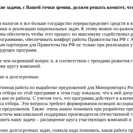
ие задачи, с Вашей точки зрения, должен решать комитет, ч
ся налогов и все больше государство перераспределяет средств в
и и реализации национальных задач. К этому можно по-разному
ача обеспечить чтобы этот процесс по максимуму содействовал 
 программами, обеспечивать комфорт работы Правительства РФ 
ным партнером для Правительства РФ не только при реализации 
 будущих программ.
е чем назревший вопрос и, в соответствии с трендами развития г
му кругу компаний.
щие и долгосрочные.
активная работа по выработке предложений для Минпромторга Р
ы отбора по этой программе в этом году показали, что к ней до
вне ее работы. С учетом того, что программа действует в ключе
са отбора. Эти вопросы требуют формирования позиции ассоциа
 предложения. Также очень важно понимать при разработке пре
достичь максимальной поддержки производителя отечественной 
шить нашу задачу – расширение круга участвующих компаний и
ю долгосрочных задач, сначала надо понимать, какая работа про