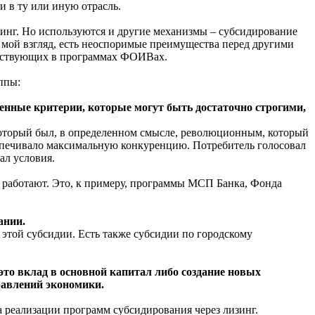
 в ту или иную отрасль.
зинг. Но используются и другие механизмы – субсидирование
а мой взгляд, есть неоспоримые преимущества перед другими
участвующих в программах ФОИВах.
ппы:
ленные критерии, которые могут быть достаточно строгими,
который был, в определенном смысле, революционным, который
беспечивало максимальную конкуренцию. Потребитель голосовал
ал условия.
и работают. Это, к примеру, программы МСП Банка, Фонда
ании.
 этой субсидии. Есть также субсидии по городскому
 это вклад в основной капитал либо создание новых
равлений экономики.
 реализации программ субсидирования через лизинг.