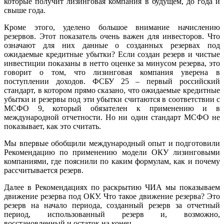
которые получит лизинговая компания в будущем, до года и
свыше года.
Кроме этого, уделено большое внимание начислению
резервов. Этот показатель очень важен для инвесторов. Что
означают для них данные о созданных резервах под
ожидаемые кредитные убытки? Если создан резерв и чистые
инвестиции показаны в нетто оценке за минусом резерва, это
говорит о том, что лизинговая компания уверена в
поступлении доходов. ФСБУ 25 – первый российский
стандарт, в котором прямо сказано, что ожидаемые кредитные
убытки и резервы под эти убытки считаются в соответствии с
МСФО 9, который обязателен к применению и в
международной отчетности. Но ни один стандарт МСФО не
показывает, как это считать.
Мы впервые обобщили международный опыт и подготовили
Рекомендацию по применению модели ОКУ лизинговыми
компаниями, где пояснили по каким формулам, как и почему
рассчитывается резерв.
Далее в Рекомендациях по раскрытию ЧИА мы показываем
движение резерва под ОКУ. Что такое движение резерва? Это
резерв на начало периода, созданный резерв за отчетный
период, использованный резерв и, возможно,
восстановленный и остаток на конец.