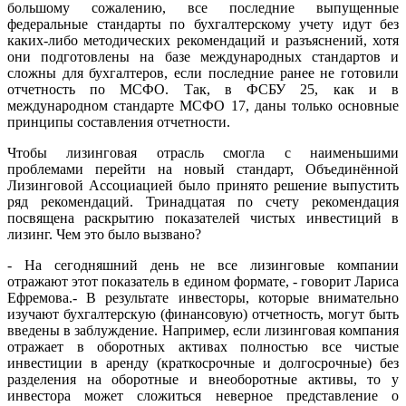
большому сожалению, все последние выпущенные
федеральные стандарты по бухгалтерскому учету идут без
каких-либо методических рекомендаций и разъяснений, хотя
они подготовлены на базе международных стандартов и
сложны для бухгалтеров, если последние ранее не готовили
отчетность по МСФО. Так, в ФСБУ 25, как и в
международном стандарте МСФО 17, даны только основные
принципы составления отчетности.
Чтобы лизинговая отрасль смогла с наименьшими
проблемами перейти на новый стандарт, Объединённой
Лизинговой Ассоциацией было принято решение выпустить
ряд рекомендаций. Тринадцатая по счету рекомендация
посвящена раскрытию показателей чистых инвестиций в
лизинг. Чем это было вызвано?
- На сегодняшний день не все лизинговые компании
отражают этот показатель в едином формате, - говорит Лариса
Ефремова.- В результате инвесторы, которые внимательно
изучают бухгалтерскую (финансовую) отчетность, могут быть
введены в заблуждение. Например, если лизинговая компания
отражает в оборотных активах полностью все чистые
инвестиции в аренду (краткосрочные и долгосрочные) без
разделения на оборотные и внеоборотные активы, то у
инвестора может сложиться неверное представление о