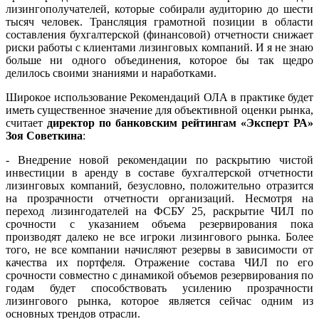
лизингополучателей, которые собирали аудиторию до шести
тысяч человек. Трансляция грамотной позиции в области
составления бухгалтерской (финансовой) отчетности снижает
риски работы с клиентами лизинговых компаний. И я не знаю
больше ни одного объединения, которое бы так щедро
делилось своими знаниями и наработками.
Широкое использование Рекомендаций ОЛА в практике будет
иметь существенное значение для объективной оценки рынка,
считает
директор по банковским рейтингам «Эксперт РА»
Зоя Советкина
:
- Внедрение новой рекомендации по раскрытию чистой
инвестиции в аренду в составе бухгалтерской отчетности
лизинговых компаний, безусловно, положительно отразится
на прозрачности отчетности организаций. Несмотря на
переход лизингодателей на ФСБУ 25, раскрытие ЧИЛ по
срочности с указанием объема резервирования пока
производят далеко не все игроки лизингового рынка. Более
того, не все компании начисляют резервы в зависимости от
качества их портфеля. Отражение состава ЧИЛ по его
срочности совместно с динамикой объемов резервирования по
годам будет способствовать усилению прозрачности
лизингового рынка, которое является сейчас одним из
основных трендов отрасли.