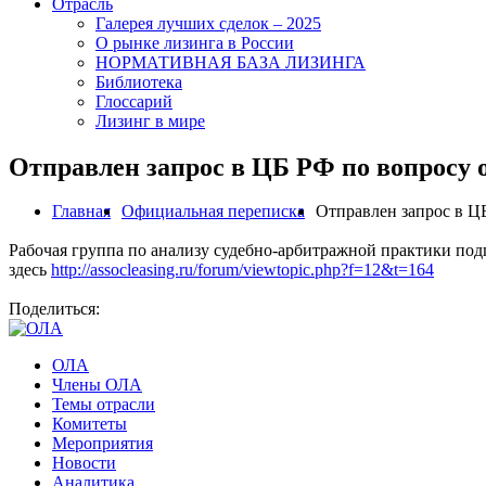
Отрасль
Галерея лучших сделок – 2025
О рынке лизинга в России
НОРМАТИВНАЯ БАЗА ЛИЗИНГА
Библиотека
Глоссарий
Лизинг в мире
Отправлен запрос в ЦБ РФ по вопросу о
Главная
Официальная переписка
Отправлен запрос в ЦБ
Рабочая группа по анализу судебно-арбитражной практики под
здесь
http://assocleasing.ru/forum/viewtopic.php?f=12&t=164
Поделиться:
ОЛА
Члены ОЛА
Темы отрасли
Комитеты
Мероприятия
Новости
Аналитика