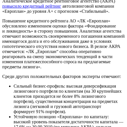
Аналитическое кредитное рейтинговое агентство (АКРА)
повысило кредитный рейтинг
автолизинговой компании
«Европлан» до уровня A+ с прогнозом «Стабильный».
Повышение кредитного рейтинга АО «ЛК «Европлан»
обусловлено изменением оценки фактора «Фондирование
и ликвидность» в сторону повышения. Аналитики агентства
отмечают возможность своевременного погашения компанией
имеющегося долга и его обслуживания даже в условиях
гипотетического отсутствия нового бизнеса. В релизе АКРА
отмечается: «ЛК „Европлан“ способна оперативно
реагировать на смену экономических тенденций в части
изменения платежеспособного спроса на предлагаемые
предметы лизинга».
Среди других положительных факторов эксперты отмечают:
Сильный бизнес-профиль: высокая диверсификация
лизингового портфеля по клиентам (на 30 крупнейших
клиентов приходится не более 8% лизингового
портфеля), существенная концентрация на предметах
лизинга (легковой и грузовой автотранспорт
формирует 91% портфеля).
Устойчивую позицию «Европлана» по капиталу:
высокий уровень показателя достаточности капитала —
17,6% на 30.09.2019 (по методике АКРА), сильная