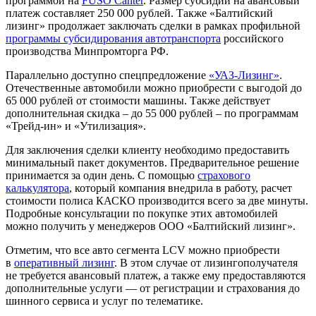
программой на
FUSO Canter
. Размер субсидии на авансовый
платеж составляет 250 000 рублей. Также «Балтийский
лизинг» продолжает заключать сделки в рамках профильной
программы субсидирования автотранспорта
российского
производства Минпромторга РФ.
Параллельно доступно спецпредложение
«УАЗ-Лизинг»
.
Отечественные автомобили можно приобрести с выгодой до
65 000 рублей от стоимости машины. Также действует
дополнительная скидка – до 55 000 рублей – по программам
«Трейд-ин» и «Утилизация».
Для заключения сделки клиенту необходимо предоставить
минимальный пакет документов. Предварительное решение
принимается за один день. С помощью
страхового
калькулятора
, который компания внедрила в работу, расчет
стоимости полиса КАСКО производится всего за две минуты.
Подробные консультации по покупке этих автомобилей
можно получить у менеджеров ООО «Балтийский лизинг».
Отметим, что все авто сегмента LCV можно приобрести
в
оперативный лизинг
. В этом случае от лизингополучателя
не требуется авансовый платеж, а также ему предоставляются
дополнительные услуги — от регистрации и страхования до
шинного сервиса и услуг по телематике.