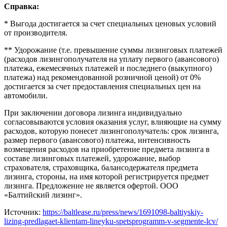
Справка:
* Выгода достигается за счет специальных ценовых условий
от производителя.
** Удорожание (т.е. превышение суммы лизинговых платежей
(расходов лизингополучателя на уплату первого (авансового)
платежа, ежемесячных платежей и последнего (выкупного)
платежа) над рекомендованной розничной ценой) от 0%
достигается за счет предоставления специальных цен на
автомобили.
При заключении договора лизинга индивидуально
согласовываются условия оказания услуг, влияющие на сумму
расходов, которую понесет лизингополучатель: срок лизинга,
размер первого (авансового) платежа, интенсивность
возмещения расходов на приобретение предмета лизинга в
составе лизинговых платежей, удорожание, выбор
страхователя, страховщика, балансодержателя предмета
лизинга, стороны, на имя которой регистрируется предмет
лизинга. Предложение не является офертой. ООО
«Балтийский лизинг».
Источник:
https://baltlease.ru/press/news/1691098-baltiyskiy-
lizing-predlagaet-klientam-lineyku-spetsprogramm-v-segmente-lcv/