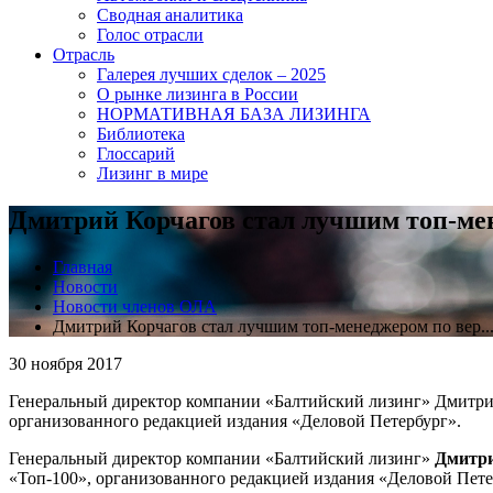
Сводная аналитика
Голос отрасли
Отрасль
Галерея лучших сделок – 2025
О рынке лизинга в России
НОРМАТИВНАЯ БАЗА ЛИЗИНГА
Библиотека
Глоссарий
Лизинг в мире
Дмитрий Корчагов стал лучшим топ-мен
Главная
Новости
Новости членов ОЛА
Дмитрий Корчагов стал лучшим топ-менеджером по вер..
30 ноября 2017
Генеральный директор компании «Балтийский лизинг» Дмитрий
организованного редакцией издания «Деловой Петербург».
Генеральный директор компании «Балтийский лизинг»
Дмитри
«Топ-100», организованного редакцией издания «Деловой Пете