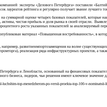
компанией эксперты «Делового Петербурга» поставили «Балтийс
сок лауреатов рейтинга и регулярно получает звание лучшего то
н на суммарной оценке четырех базовых показателей, которые 
, активы, чистая прибыль и доля рынка в своей отрасли. Выявле
роцентного роста указанных показателей за анализируемый пер
 опубликован материал «Повышенная востребованность», в кот
о, например, развитиеимпортозамещения на волне существующих
омторга), реализация ряда инфраструктурных проектов, а такж
 Петербурга и Ленобласти, основанный на финансовых показате
пного бизнеса, лидеров, чьи решения имеют ключевое значение 
al-luchshim-top-menedzherom-po-versii-proekta-top-100-v-nominatsii-li