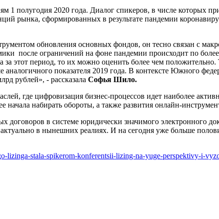
м 1 полугодия 2020 года. Диалог спикеров, в числе которых п
нций рынка, сформированных в результате пандемии коронавиру
струментом обновления основных фондов, он тесно связан с ма
мики после ограничений на фоне пандемии происходит по более 
а за этот период, то их можно оценить более чем положительно.
е аналогичного показателя 2019 года. В контексте Южного федер
лрд рублей», - рассказала
Софья Шило.
аслей, где цифровизация бизнес-процессов идет наиболее активн
ее начала набирать обороты, а также развития онлайн-инструмен
ых договоров в системе юридически значимого электронного д
о актуально в нынешних реалиях. И на сегодня уже больше пол
go-lizinga-stala-spikerom-konferentsii-lizing-na-yuge-perspektivy-i-vyz