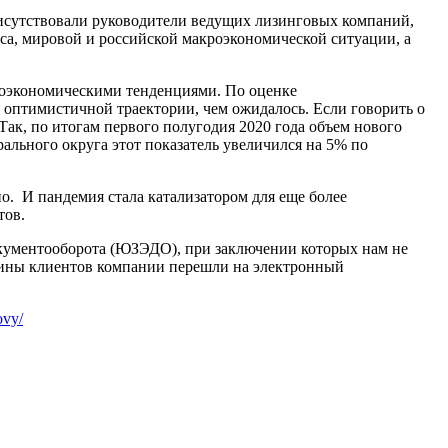
рисутствовали руководители ведущих лизинговых компаний,
са, мировой и российской макроэкономической ситуации, а
кроэкономическими тенденциями. По оценке
оптимистичной траектории, чем ожидалось. Если говорить о
 Так, по итогам первого полугодия 2020 года объем нового
ального округа этот показатель увеличился на 5% по
о. И пандемия стала катализатором для еще более
тов.
окументооборота (ЮЗЭДО), при заключении которых нам не
овины клиентов компании перешли на электронный
ovy/