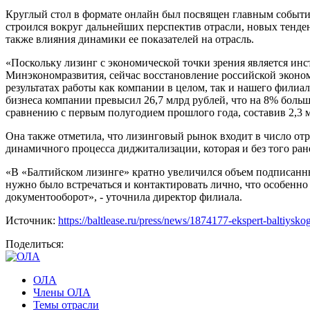
Круглый стол в формате онлайн был посвящен главным события
строился вокруг дальнейших перспектив отрасли, новых тенде
также влияния динамики ее показателей на отрасль.
«Поскольку лизинг с экономической точки зрения является ин
Минэкономразвития, сейчас восстановление российской эконо
результатах работы как компании в целом, так и нашего филиал
бизнеса компании превысил 26,7 млрд рублей, что на 8% больш
сравнению с первым полугодием прошлого года, составив 2,3 м
Она также отметила, что лизинговый рынок входит в число отр
динамичного процесса диджитализации, которая и без того ран
«В «Балтийском лизинге» кратно увеличился объем подписанн
нужно было встречаться и контактировать лично, что особенн
документооборот», - уточнила директор филиала.
Источник:
https://baltlease.ru/press/news/1874177-ekspert-baltiysko
Поделиться:
ОЛА
Члены ОЛА
Темы отрасли