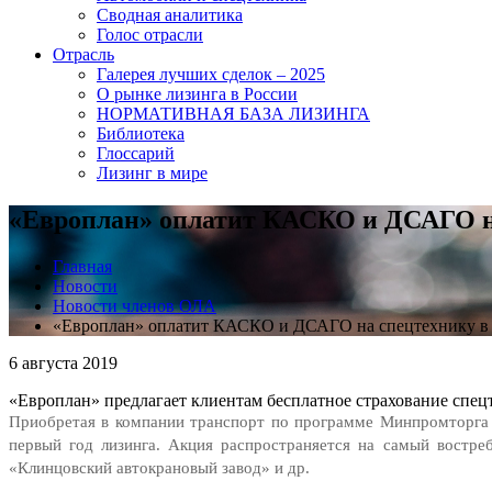
Сводная аналитика
Голос отрасли
Отрасль
Галерея лучших сделок – 2025
О рынке лизинга в России
НОРМАТИВНАЯ БАЗА ЛИЗИНГА
Библиотека
Глоссарий
Лизинг в мире
«Европлан» оплатит КАСКО и ДСАГО на
Главная
Новости
Новости членов ОЛА
«Европлан» оплатит КАСКО и ДСАГО на спецтехнику в .
6 августа 2019
«Европлан» предлагает клиентам бесплатное страхование спецт
Приобретая в компании транспорт по программе Минпромторга
первый год лизинга. Акция распространяется на самый востр
«Клинцовский автокрановый завод» и др.