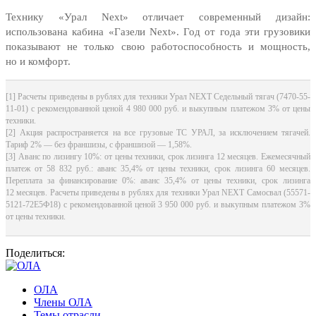
Технику «Урал Next» отличает современный дизайн:
использована кабина «Газели Next». Год от года эти грузовики
показывают не только свою работоспособность и мощность,
но и комфорт.
[1] Расчеты приведены в рублях для техники Урал NEXT Седельный тягач (7470-55-
11-01) с рекомендованной ценой 4 980 000 руб. и выкупным платежом 3% от цены
техники.
[2] Акция распространяется на все грузовые ТС УРАЛ, за исключением тягачей.
Тариф 2% — без франшизы, с франшизой — 1,58%.
[3] Аванс по лизингу 10%: от цены техники, срок лизинга 12 месяцев. Ежемесячный
платеж от 58 832 руб.: аванс 35,4% от цены техники, срок лизинга 60 месяцев.
Переплата за финансирование 0%: аванс 35,4% от цены техники, срок лизинга
12 месяцев. Расчеты приведены в рублях для техники Урал NEXT Самосвал (55571-
5121-72Е5Ф18) с рекомендованной ценой 3 950 000 руб. и выкупным платежом 3%
от цены техники.
Поделиться:
ОЛА
Члены ОЛА
Темы отрасли