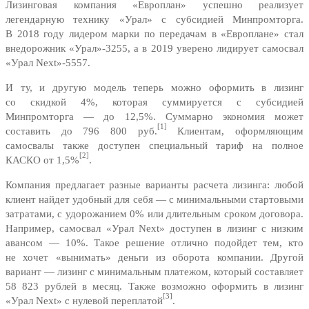
Лизинговая компания «Европлан» успешно реализует
легендарную технику «Урал» с субсидией Минпромторга.
В 2018 году лидером марки по передачам в «Европлане» стал
внедорожник «Урал»-3255, а в 2019 уверено лидирует самосвал
«Урал Next»-5557.
И ту, и другую модель теперь можно оформить в лизинг
со скидкой 4%, которая суммируется с субсидией
Минпромторга — до 12,5%. Суммарно экономия может
[1]
составить до 796 800 руб.
Клиентам, оформляющим
самосвалы также доступен специальный тариф на полное
[2]
КАСКО от 1,5%
.
Компания предлагает разные варианты расчета лизинга: любой
клиент найдет удобный для себя — с минимальными стартовыми
затратами, с удорожанием 0% или длительным сроком договора.
Например, самосвал «Урал Next» доступен в лизинг с низким
авансом — 10%. Такое решение отлично подойдет тем, кто
не хочет «вынимать» деньги из оборота компании. Другой
вариант — лизинг с минимальным платежом, который составляет
58 823 рублей в месяц. Также возможно оформить в лизинг
[3]
«Урал Next» с нулевой переплатой
.