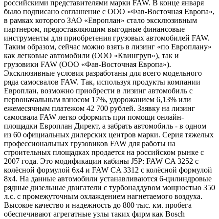
российскими представителями марки FAW. В конце января
было подписано соглашение с ООО «Фав-Восточная Европа»,
в рамках которого ЗАО «Европлан» стало эксклюзивным
партнером, предоставляющим выгодные финансовые
инструменты для приобретения грузовых автомобилей FAW.
Таким образом, сейчас можно взять в лизинг «по Европлану»
как легковые автомобили (ООО «Квингруп»), так и
грузовики FAW (ООО «Фав-Восточная Европа»).
Эксклюзивные условия разработаны для всего модельного
ряда самосвалов FAW. Так, используя продукты компании
Европлан, возможно приобрести в лизинг автомобиль с
первоначальным взносом 17%, удорожанием 6,13% или
ежемесячным платежом 42 700 рублей. Заявку на лизинг
самосвала FAW легко оформить при помощи онлайн-
площадки Европлан Директ, а забрать автомобиль - в одном
из 60 официальных дилерских центров марки. Серия тяжелых
профессиональных грузовиков FAW для работы на
строительных площадках продается на российском рынке с
2007 года. Это модификации кабины J5P: FAW CA 3252 с
колёсной формулой 6х4 и FAW CA 3312 с колёсной формулой
8х4. На данные автомобили устанавливаются 6-цилиндровые
рядные дизельные двигатели с турбонаддувом мощностью 350
л.с. с промежуточным охлаждением нагнетаемого воздуха.
Высокое качество и надежность до 800 тыс. км. пробега
обеспечивают агрегатные узлы таких фирм как Bosch