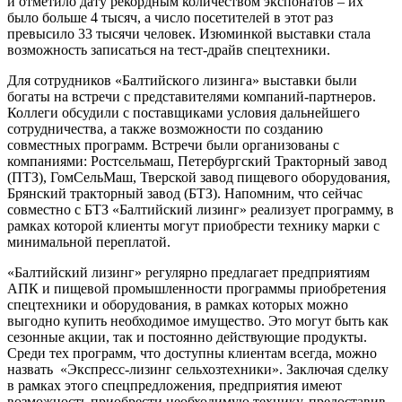
и отметило дату рекордным количеством экспонатов – их
было больше 4 тысяч, а число посетителей в этот раз
превысило 33 тысячи человек. Изюминкой выставки стала
возможность записаться на тест-драйв спецтехники.
Для сотрудников «Балтийского лизинга» выставки были
богаты на встречи с представителями компаний-партнеров.
Коллеги обсудили с поставщиками условия дальнейшего
сотрудничества, а также возможности по созданию
совместных программ. Встречи были организованы с
компаниями: Ростсельмаш, Петербургский Тракторный завод
(ПТЗ), ГомСельМаш, Тверской завод пищевого оборудования,
Брянский тракторный завод (БТЗ). Напомним, что сейчас
совместно с БТЗ «Балтийский лизинг» реализует программу, в
рамках которой клиенты могут приобрести технику марки с
минимальной переплатой.
«Балтийский лизинг» регулярно предлагает предприятиям
АПК и пищевой промышленности программы приобретения
спецтехники и оборудования, в рамках которых можно
выгодно купить необходимое имущество. Это могут быть как
сезонные акции, так и постоянно действующие продукты.
Среди тех программ, что доступны клиентам всегда, можно
назвать «Экспресс-лизинг сельхозтехники». Заключая сделку
в рамках этого спецпредложения, предприятия имеют
возможность приобрести необходимую технику, предоставив