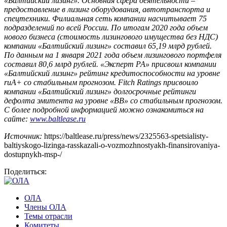
«Балтийский лизинг». Основная сфера деятельности –
предоставление в лизинг оборудования, автотранспорта и
спецтехники. Филиальная сеть компании насчитывает 75
подразделений по всей России. По итогам 2020 года объем
нового бизнеса (стоимость лизингового имущества без НДС)
компании «Балтийский лизинг» составил 65,19 млрд рублей.
По данным на 1 января 2021 года объем лизингового портфеля
составил 80,6 млрд рублей. «Эксперт РА» присвоил компании
«Балтийский лизинг» рейтинг кредитоспособности на уровне
ruA+ со стабильным прогнозом. Fitch Ratings присвоило
компании «Балтийский лизинг» долгосрочные рейтинги
дефолта эмитента на уровне «BB» со стабильным прогнозом.
С более подробной информацией можно ознакомиться на
сайте:
www
.
baltlease
.
ru
Источник:
https://baltlease.ru/press/news/2325563-spetsialisty-
baltiyskogo-lizinga-rasskazali-o-vozmozhnostyakh-finansirovaniya-
dostupnykh-msp-/
Поделиться:
ОЛА
Члены ОЛА
Темы отрасли
Комитеты