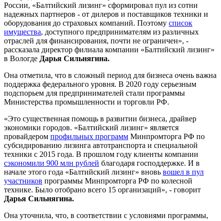
России, «Балтийский лизинг» сформировал пул из сотни
надежных партнеров - от дилеров и поставщиков техники и
оборудования до страховых компаний. Поэтому
список
имущества
, доступного предпринимателям из различных
отраслей для финансирования, почти не ограничен», -
рассказала директор филиала компании «Балтийский лизинг»
в Вологде
Дарья Сильнягина.
Она отметила, что в сложный период для бизнеса очень важна
поддержка федерального уровня. В 2020 году серьезным
подспорьем для предпринимателей стали программы
Министерства промышленности и торговли РФ.
«Это существенная помощь в развитии бизнеса, драйвер
экономики городов. «Балтийский лизинг» является
провайдером
профильных программ
Минпромторга РФ по
субсидированию лизинга автотранспорта и специальной
техники с 2015 года. В прошлом году клиенты компании
сэкономили 900 млн рублей
благодаря господдержке. И в
начале этого года «Балтийский лизинг» вновь
вошел в пул
участников
программы Минпромторга РФ по колесной
технике. Было отобрано всего 15 организаций», - говорит
Дарья Сильнягина.
Она уточнила, что, в соответствии с условиями программы,