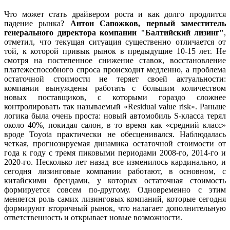
Что может стать драйвером роста и как долго продлится
падение рынка?
Антон Сапожков, первый заместитель
генерального директора компании "Балтийский лизинг"
,
отметил, что текущая ситуация существенно отличается от
той, к которой привык рынок в предыдущие 10-15 лет. Не
смотря на постепенное снижение ставок, восстановление
платежеспособного спроса происходит медленно, а проблема
остаточной стоимости не теряет своей актуальности:
компании вынуждены работать с большим количеством
новых поставщиков, с которыми гораздо сложнее
контролировать так называемый «Residual value risk». Раньше
логика была очень проста: новый автомобиль S-класса терял
около 40%, покидая салон, в то время как «средний класс»
вроде Toyota практически не обесценивался. Наблюдалась
четкая, прогнозируемая динамика остаточной стоимости от
года к году с тремя пиковыми периодами 2008-го, 2014-го и
2020-го. Несколько лет назад все изменилось кардинально, и
сегодня лизинговые компании работают, в основном, с
китайскими брендами, у которых остаточная стоимость
формируется совсем по-другому. Одновременно с этим
меняется роль самих лизинговых компаний, которые сегодня
формируют вторичный рынок, что налагает дополнительную
ответственность и открывает новые возможности.