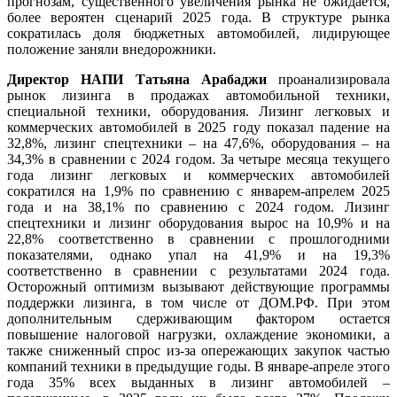
прогнозам, существенного увеличения рынка не ожидается,
более вероятен сценарий 2025 года. В структуре рынка
сократилась доля бюджетных автомобилей, лидирующее
положение заняли внедорожники.
Директор НАПИ Татьяна Арабаджи
проанализировала
рынок лизинга в продажах автомобильной техники,
специальной техники, оборудования. Лизинг легковых и
коммерческих автомобилей в 2025 году показал падение на
32,8%, лизинг спецтехники – на 47,6%, оборудования – на
34,3% в сравнении с 2024 годом. За четыре месяца текущего
года лизинг легковых и коммерческих автомобилей
сократился на 1,9% по сравнению с январем-апрелем 2025
года и на 38,1% по сравнению с 2024 годом. Лизинг
спецтехники и лизинг оборудования вырос на 10,9% и на
22,8% соответственно в сравнении с прошлогодними
показателями, однако упал на 41,9% и на 19,3%
соответственно в сравнении с результатами 2024 года.
Осторожный оптимизм вызывают действующие программы
поддержки лизинга, в том числе от ДОМ.РФ. При этом
дополнительным сдерживающим фактором остается
повышение налоговой нагрузки, охлаждение экономики, а
также сниженный спрос из-за опережающих закупок частью
компаний техники в предыдущие годы. В январе-апреле этого
года 35% всех выданных в лизинг автомобилей –