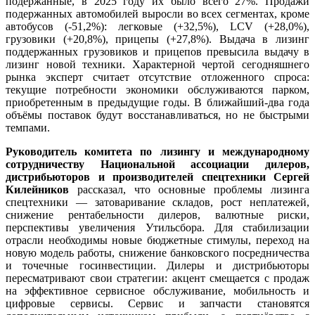
подержанные, в 2025 году их было всего 27%. Продажи
подержанных автомобилей выросли во всех сегментах, кроме
автобусов (-51,2%): легковые (+32,5%), LCV (+28,0%),
грузовики (+20,8%), прицепы (+27,8%). Выдача в лизинг
поддержанных грузовиков и прицепов превысила выдачу в
лизинг новой техники. Характерной чертой сегодняшнего
рынка эксперт считает отсутствие отложенного спроса:
текущие потребности экономики обслуживаются парком,
приобретенным в предыдущие годы. В ближайший‑два года
объёмы поставок будут восстанавливаться, но не быстрыми
темпами.
Руководитель комитета по лизингу и международному
сотрудничеству Национальной ассоциации дилеров,
дистрибьюторов и производителей спецтехники Сергей
Килейников
рассказал, что основные проблемы лизинга
спецтехники — затоваривание складов, рост неплатежей,
снижение рентабельности дилеров, валютные риски,
перспективы увеличения Утильсбора. Для стабилизации
отрасли необходимы новые бюджетные стимулы, переход на
новую модель работы, снижение банковского посредничества
и точечные госинвестиции. Дилеры и дистрибьюторы
пересматривают свои стратегии: акцент смещается с продаж
на эффективное сервисное обслуживание, мобильность и
цифровые сервисы. Сервис и запчасти становятся