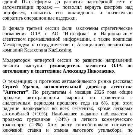
единой IT-платформы до развития партнёрской сети и
автоматизации продаж — позволил вернуть контроль над
портфелем, повысить его ликвидность и значительно
сократить операционные издержки.
В финале третьей сессии были заключены стратегические
соглашения ОЛА с АО "Интерфакс" и Национальным
агентством промышленной информации, а также подписан
Меморандум о сотрудничестве с Ассоциацией лизинговых
компаний Казахстана KazLeasing.
Модератором четвертой сессии по развитию направлений
лизинга выступил
руководитель комитета ОЛА по
автолизингу и спецтехнике Александр Николаенко
.
О тенденциях и прогнозах автомобильного рынка рассказал
Сергей Удалов, исполнительный директор агентства
"Автостат"
. По результатам 4 месяцев 2026 года общие
продажи автотранспорта выросли по сравнению с
аналогичным периодом прошлого года на 6%, при этом
падение наблюдается во всех сегментах, кроме легковых
автомобилей (+10%). Наибольшее падание наблюдается в
продажах грузовиков (-24%) и легкого коммерческого
транспорта (-23%). Хотя росту способствовали снижение
ключевой ставки и отмена льготного утильсбора, по