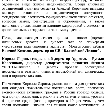
отдельные виды жилой недвижимости. Среди ключевых
ограничений развития сегмента Алексей Кореньков выделил
высокую стоимость и ограниченную доступность
фондирования, сложность юридической экспертизы объектов,
вопросы земли, регистрации и обременений, а также
налоговые риски, включая влияние кадастровой стоимости и
дополнительных издержек на экономику сделки.
Пятая, завершающая сессия прошла в новом формате
лизинговых дебатов. В диалоге зала со спикерами
участвовали приглашенные эксперты. Модерировал дебаты
Евгений Колесов, директор по GR "Балтийский Лизинг"
.
Кирилл Ларин, генеральный директор Appruvo
, и
Руслан
Колесников, директор департамента развития бизнеса
"
РЕСО-Лизинг"
, в дебатах провели обсуждение
перспективы развития лизинга автомобилей для физических
лиц и юридических лиц.
По мнению Кирилла Ларина, рынок лизинга для физических
лиц обладает значительным потенциалом роста, поскольку
экономически активных граждан в России гораздо больше,
чем юридических лиц, а риски в этом сегменте ниже: уровень
банкротств среди физлиц примерно в 10 раз меньше, чем
среди компаний. Лизинг для физлиц более маржинален, а