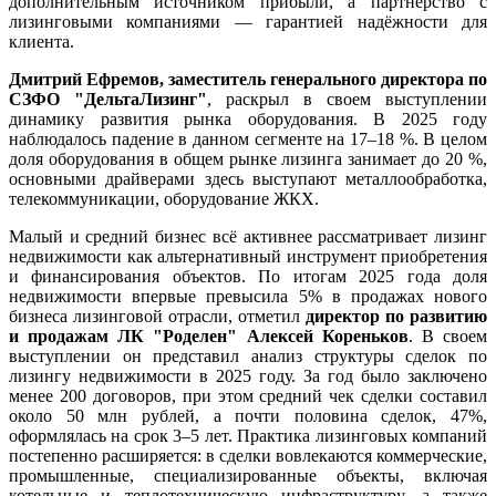
дополнительным источником прибыли, а партнёрство с
лизинговыми компаниями — гарантией надёжности для
клиента.
Дмитрий Ефремов, заместитель генерального директора по
СЗФО "
ДельтаЛизинг"
, раскрыл в своем выступлении
динамику развития рынка оборудования. В 2025 году
наблюдалось падение в данном сегменте на 17–18 %. В целом
доля оборудования в общем рынке лизинга занимает до 20 %,
основными драйверами здесь выступают металлообработка,
телекоммуникации, оборудование ЖКХ.
Малый и средний бизнес всё активнее рассматривает лизинг
недвижимости как альтернативный инструмент приобретения
и финансирования объектов. По итогам 2025 года доля
недвижимости впервые превысила 5% в продажах нового
бизнеса лизинговой отрасли, отметил
директор по развитию
и продажам ЛК "
Роделен"
Алексей Кореньков
. В своем
выступлении он представил анализ структуры сделок по
лизингу недвижимости в 2025 году. За год было заключено
менее 200 договоров, при этом средний чек сделки составил
около 50 млн рублей, а почти половина сделок, 47%,
оформлялась на срок 3–5 лет. Практика лизинговых компаний
постепенно расширяется: в сделки вовлекаются коммерческие,
промышленные, специализированные объекты, включая
котельные и теплотехническую инфраструктуру, а также