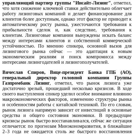
управляющий партнер группы "Инсайт-Лизинг"
, отметил,
что хотя снижение ключевой ставки действительно облегчает
работу лизинговых компаний и делает финансирование для
клиентов более доступным, однако этот фактор не приводит к
автоматическому росту рынка, ужесточаются требования к
прибыльности сделок и, как следствие, требования к
клиентам. Лизинговые компании вынуждены искать баланс
между интересами клиентов и собственной коммерческой
устойчивостью. По мнению спикера, основной вызов для
лизингового рынка сейчас — это адаптация к новым
экономическим реалиям и поиск компромисса между
интересами лизингодателей и лизингополучателей.
Вячеслав Спиров, Вице-президент Банка ГПБ (АО),
генеральный директор головной компании
Группы
Газпромбанк Лизинг
, отметил, что рынок лизинга уже
достаточно зрелый, прошедший несколько кризисов. В ходе
своего выступления спикер уделил особое внимание влиянию
макроэкономических факторов, изменению структуры рынка
и особенностям работы с китайской техникой. По его словам,
рынок лизинга напрямую зависит от инвестиций в основные
средства и общего состояния экономики. В предыдущие
кризисы рынок быстро восстанавливался, сейчас же ситуация
отличается: по прогнозам Минэкономразвития, в ближайшие
2–3 года не ожидается столь же быстрого восстановления