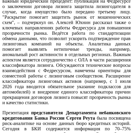
важный юридический прецедент: публикация на Федресурсе
о заключении договора лизинга защитила лизингодателя в
случае, когда имущество было передано третьему лицу.
"Раскрытие помогает защитить рынок от мошеннических
схем", – подчеркнул он. Алексей Юхнин рассказал также о
ключевых направлениях работы Федресурса для повышения
прозрачности рынка. Ведётся работа по стандартизации
обмена данными, что позволит ускорить подтверждение прав
лизинговых компаний на объекты. Аналитика данных
помогает выявлять нетипичные тренды, например,
аномальный рост активности в отдельных регионах. Важным
аспектом является сотрудничество с ОЛА в части расширения
классификатора лизинга. Обсуждаются технические вопросы
взаимодействия с Федресурсом, намечены ориентиры для
совместной работы с лизинговым сообществом. Расширение
классификатора лизинговых активов (например, с 1 июля
2026 года вводится обязательное указание подклассов для
автомобилей) и внедрение единого классификатора причин
прекращения договоров лизинга повысят прозрачность рынка
и качество статистики.
Презентация
представителя Департамента небанковского
кредитования Банка России Сергея Реута
была посвящена
риск-аналитике на основе данных бюро кредитных историй.
Сегодня в БКИ содержится информация по 70–75%