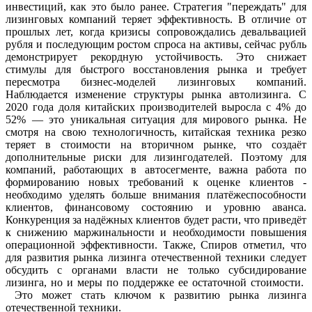
инвестиций, как это было ранее. Стратегия "переждать" для
лизинговых компаний теряет эффективность. В отличие от
прошлых лет, когда кризисы сопровождались девальвацией
рубля и последующим ростом спроса на активы, сейчас рубль
демонстрирует рекордную устойчивость. Это снижает
стимулы для быстрого восстановления рынка и требует
пересмотра бизнес-моделей лизинговых компаний.
Наблюдается изменение структуры рынка автолизинга. С
2020 года доля китайских производителей выросла с 4% до
52% — это уникальная ситуация для мирового рынка. Не
смотря на свою технологичность, китайская техника резко
теряет в стоимости на вторичном рынке, что создаёт
дополнительные риски для лизингодателей. Поэтому для
компаний, работающих в автосегменте, важна работа по
формированию новых требований к оценке клиентов -
необходимо уделять больше внимания платёжеспособности
клиентов, финансовому состоянию и уровню аванса.
Конкуренция за надёжных клиентов будет расти, что приведёт
к снижению маржинальности и необходимости повышения
операционной эффективности. Также, Спиров отметил, что
для развития рынка лизинга отечественной техники следует
обсудить с органами власти не только субсидирование
лизинга, но и меры по поддержке ее остаточной стоимости.
Это может стать ключом к развитию рынка лизинга
отечественной техники.