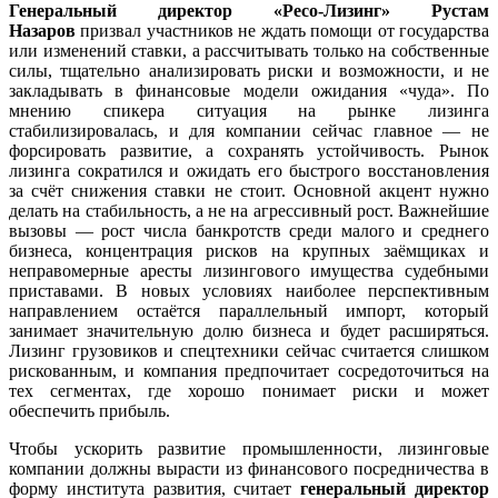
Генеральный директор «Ресо-Лизинг» Рустам
Назаров
призвал участников не ждать помощи от государства
или изменений ставки, а рассчитывать только на собственные
силы, тщательно анализировать риски и возможности, и не
закладывать в финансовые модели ожидания «чуда». По
мнению спикера ситуация на рынке лизинга
стабилизировалась, и для компании сейчас главное — не
форсировать развитие, а сохранять устойчивость. Рынок
лизинга сократился и ожидать его быстрого восстановления
за счёт снижения ставки не стоит. Основной акцент нужно
делать на стабильность, а не на агрессивный рост. Важнейшие
вызовы — рост числа банкротств среди малого и среднего
бизнеса, концентрация рисков на крупных заёмщиках и
неправомерные аресты лизингового имущества судебными
приставами. В новых условиях наиболее перспективным
направлением остаётся параллельный импорт, который
занимает значительную долю бизнеса и будет расширяться.
Лизинг грузовиков и спецтехники сейчас считается слишком
рискованным, и компания предпочитает сосредоточиться на
тех сегментах, где хорошо понимает риски и может
обеспечить прибыль.
Чтобы ускорить развитие промышленности, лизинговые
компании должны вырасти из финансового посредничества в
форму института развития, считает
генеральный директор