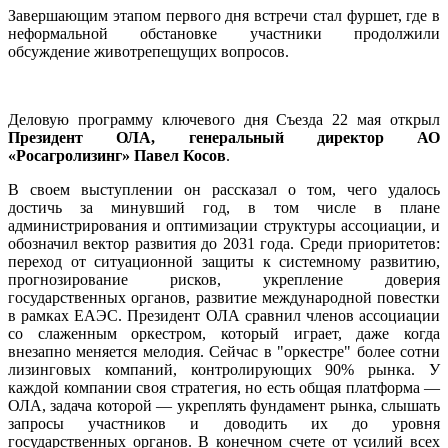
Завершающим этапом первого дня встречи стал фуршет, где в
неформальной обстановке участники продолжили
обсуждение животрепещущих вопросов.
Деловую программу ключевого дня Съезда 22 мая открыл
Президент ОЛА, генеральный директор АО
«Росагролизинг» Павел Косов
.
В своем выступлении он рассказал о том, чего удалось
достичь за минувший год, в том числе в плане
администрирования и оптимизации структуры ассоциации, и
обозначил вектор развития до 2031 года. Среди приоритетов:
переход от ситуационной защиты к системному развитию,
прогнозирование рисков, укрепление доверия
государственных органов, развитие международной повестки
в рамках ЕАЭС. Президент ОЛА сравнил членов ассоциации
со слаженным оркестром, который играет, даже когда
внезапно меняется мелодия. Сейчас в "оркестре" более сотни
лизинговых компаний, контролирующих 90% рынка. У
каждой компании своя стратегия, но есть общая платформа —
ОЛА, задача которой — укреплять фундамент рынка, слышать
запросы участников и доводить их до уровня
государственных органов. В конечном счете от усилий всех