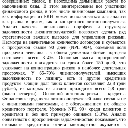
совершенных сделок, и необходима дальнейшая работа по
наполнению базы. В этом заинтересованы все участники
финансового рынка, в том числе лизинговые компании, так
как информация из БКИ может использоваться для анализа
как рынка в целом, так и конкретного лизингополучателя.
Анализ качества лизингового портфеля и структуры
задолженности лизингополучателей позволяет сделать ряд
стратегически важных выводов для управления рисками.
Несмотря на значительное количество договоров и субъектов
с просрочкой свыше 90 дней (NPL 90+), объёмная доля
просрочки невелика - в общем денежном объёме портфеля
составляет всего 3–4%. Основная масса просроченной
задолженности приходится на сроки более 180 дней, что
указывает на концентрацию рисков в наиболее длительных
просрочках. У 65–70% лизингополучателей, имеющих
задолженность по лизингу, есть и другие кредитные
продукты. Общий долг таких клиентов составляет 22,8 трлн
рублей, из которых на лизинг приходится всего 5,8 трлн
(около четверти). Основной источник риска — кредиты.
Финансовые трудности лизингополучателей чаще связаны не
с лизинговыми платежами, а с обслуживанием их общего
кредитного портфеля. Уровень NPL 90+ среди клиентов с
кредитами и без них примерно одинаков (3,3%). Анализ
обязательств с просроченной задолженностью показывает, что
стоимость кредитного отчета многократно окупается в