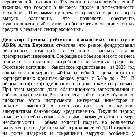
строительной техники и 935 единиц сельскохозяйственной
техники, что говорит о высоком спросе и эффективности
механизма. Программа привлекает средства с рынка через
выпуск облигаций, что позволяет обеспечить
мультипликативный эффект и обеспечить вложение частных
средств в реальной сектор экономики.
Директор Группы рейтингов финансовых институтов
АКРА Алла Борисова
отметила, что рынок фондирования
лизинговых компаний в условиях высоких ставок
претерпевает изменения. Сокращение объемов нового бизнеса
привело к снижению потребности в заемных средствах.
Основной источник – банковское кредитование - за 2025 год
сократился примерно на 400 млрд рублей, а доля лизинга в
корпоративных кредитах банков упала с 5,6% до 4,7%. В
общем портфеле фондирования его доля также сократилась.
При этом выросли доли облигационного заимствования и
собственных средств. Рост интереса к облигациям обусловлен
гибкостью этого инструмента, интересом инвесторов и
опытом компаний в использовании его в качестве
альтернативы банковскому кредитованию. Текущий период
отмечается небольшими точечными размещениями по мере
необходимости – объем эмиссий падает, но количество
выпусков растет. Длительный период жесткой ДКП отразился
на росте издержек и сокращении выручки особенно у