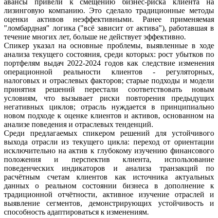
авансы привели к смещению бизнес-риска клиента на
лизинговую компанию. Это сделало традиционные методы
оценки активов неэффективными. Ранее применяемая
"ломбардная" логика ("всё зависит от актива"), работавшая в
течение многих лет, больше не действует эффективно.
Спикер указал на основные проблемы, выявленные в ходе
анализа текущего состояния, среди которых: рост убытков по
портфелям выдач 2022-2024 годов как следствие изменения
операционной реальности клиентов - регуляторных,
налоговых и отраслевых факторов; старые подходы и модели
принятия решений перестали соответствовать новым
условиям, что вызывает риски повторения предыдущих
негативных циклов; отрасль нуждается в принципиально
новом подходе к оценке клиентов и активов, основанном на
анализе поведения и отраслевых тенденций.
Среди предлагаемых спикером решений для устойчивого
выхода отрасли из текущего цикла: переход от ориентации
исключительно на актив к глубокому изучению финансового
положения и перспектив клиента, использование
поведенческих индикаторов и анализа транзакций по
расчётным счетам клиентов как источника актуальных
данных о реальном состоянии бизнеса в дополнение к
традиционной отчётности, активное изучение отраслей и
выявление сегментов, демонстрирующих устойчивость и
способность адаптироваться к изменениям.