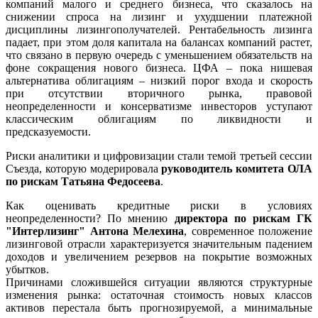
компаний малого и среднего бизнеса, что сказалось на
снижении спроса на лизинг и ухудшении платежной
дисциплины лизингополучателей. Рентабельность лизинга
падает, при этом доля капитала на балансах компаний растет,
что связано в первую очередь с уменьшением обязательств на
фоне сокращения нового бизнеса. ЦФА – пока нишевая
альтернатива облигациям – низкий порог входа и скорость
при отсутствии вторичного рынка, правовой
неопределенности и консерватизме инвесторов уступают
классическим облигациям по ликвидности и
предсказуемости.
Риски аналитики и цифровизации стали темой третьей сессии
Съезда, которую модерировала
руководитель комитета ОЛА
по рискам Татьяна Федосеева
.
Как оценивать кредитные риски в условиях
неопределенности? По мнению
директора по рискам ГК
"
Интерлизинг"
Антона Мелехина
, современное положение
лизинговой отрасли характеризуется значительным падением
доходов и увеличением резервов на покрытие возможных
убытков.
Причинами сложившейся ситуации являются структурные
изменения рынка: остаточная стоимость новых классов
активов перестала быть прогнозируемой, а минимальные