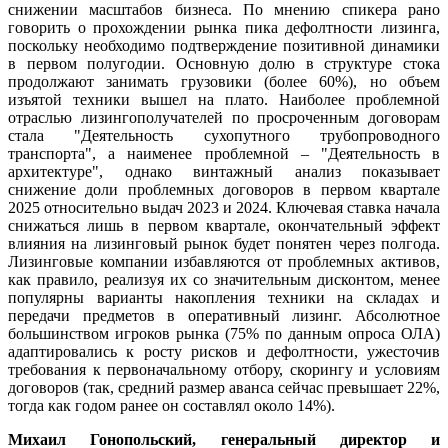
снижении масштабов бизнеса. По мнению спикера рано
говорить о прохождении рынка пика дефолтности лизинга,
поскольку необходимо подтверждение позитивной динамики
в первом полугодии. Основную долю в структуре стока
продолжают занимать грузовики (более 60%), но объем
изъятой техники вышел на плато. Наиболее проблемной
отраслью лизингополучателей по просроченным договорам
стала "Деятельность сухопутного трубопроводного
транспорта", а наименее проблемной – "Деятельность в
архитектуре", однако винтажный анализ показывает
снижение доли проблемных договоров в первом квартале
2025 относительно выдач 2023 и 2024. Ключевая ставка начала
снижаться лишь в первом квартале, окончательный эффект
влияния на лизинговый рынок будет понятен через полгода.
Лизинговые компании избавляются от проблемных активов,
как правило, реализуя их со значительным дисконтом, менее
популярны варианты накопления техники на складах и
передачи предметов в оперативный лизинг. Абсолютное
большинством игроков рынка (75% по данным опроса ОЛА)
адаптировались к росту рисков и дефолтности, ужесточив
требования к первоначальному отбору, скорингу и условиям
договоров (так, средний размер аванса сейчас превышает 22%,
тогда как годом ранее он составлял около 14%).
Михаил Гонопольский
, генеральный директор и