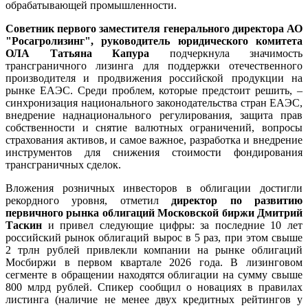
обрабатывающей промышленности.
Советник первого заместителя генерального директора АО
"
Росагролизинг"
, руководитель юридического комитета
ОЛА Татьяна Капура
подчеркнула значимость
трансграничного лизинга для поддержки отечественного
производителя и продвижения российской продукции на
рынке ЕАЭС. Среди проблем, которые предстоит решить, –
синхронизация национального законодательства стран ЕАЭС,
внедрение наднационального регулирования, защита прав
собственности и снятие валютных ограничений, вопросы
страхования активов, и самое важное, разработка и внедрение
инструментов для снижения стоимости фондирования
трансграничных сделок.
Вложения розничных инвесторов в облигации достигли
рекордного уровня, отметил
директор по развитию
первичного рынка облигаций Московской биржи Дмитрий
Таскин
и привел следующие цифры: за последние 10 лет
российский рынок облигаций вырос в 5 раз, при этом свыше
2 трлн рублей привлекли компании на рынке облигаций
Мосбиржи в первом квартале 2026 года. В лизинговом
сегменте в обращении находятся облигации на сумму свыше
800 млрд рублей. Спикер сообщил о новациях в правилах
листинга (наличие не менее двух кредитных рейтингов у