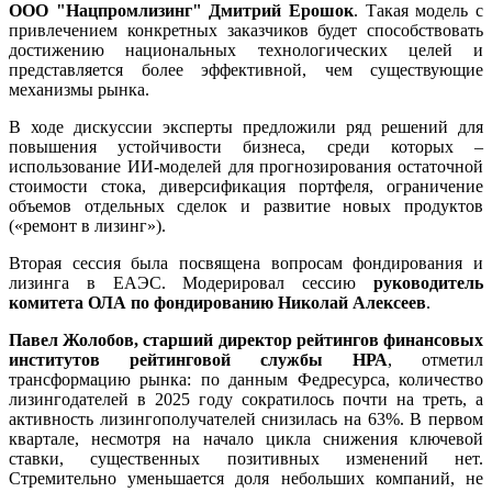
ООО "
Нацпромлизинг"
Дмитрий Ерошок
. Такая модель с
привлечением конкретных заказчиков будет способствовать
достижению национальных технологических целей и
представляется более эффективной, чем существующие
механизмы рынка.
В ходе дискуссии эксперты предложили ряд решений для
повышения устойчивости бизнеса, среди которых –
использование ИИ-моделей для прогнозирования остаточной
стоимости стока, диверсификация портфеля, ограничение
объемов отдельных сделок и развитие новых продуктов
(«ремонт в лизинг»).
Вторая сессия была посвящена вопросам фондирования и
лизинга в ЕАЭС. Модерировал сессию
руководитель
комитета ОЛА по фондированию Николай Алексеев
.
Павел Жолобов, старший директор рейтингов финансовых
институтов рейтинговой службы НРА
, отметил
трансформацию рынка: по данным Федресурса, количество
лизингодателей в 2025 году сократилось почти на треть, а
активность лизингополучателей снизилась на 63%. В первом
квартале, несмотря на начало цикла снижения ключевой
ставки, существенных позитивных изменений нет.
Стремительно уменьшается доля небольших компаний, не