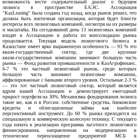
возможность вести содержательный диалог о будущем
лизинга в пространстве ЕАЭС. Ассоциация
"KazLeasing" была создана год назад, когда рынок решил, что
должна быть зонтичная организация, которая будет блюсти
интересы всех лизинговых компаний, несмотря на их размеры
и масштабы. На сегодняшний день 13 лизинговых компаний
входят в Ассоциацию и работа по консолидации рынка
продолжается. Текущая модель лизингового бизнеса в
Казахстане имеет ярко выраженную особенность — 93 % это
квази‑государственный сектор, где две крупные
квази‑государственные компании занимают большую часть
рынка — Фонд развития промышленности и КазАгрофинанс.
6‑7 % это частный лизинговый рынок, среди которых
большую часть занимают лизинговые компании,
аффилированные с банками второго уровня. Остальные 2‑3 %
— это тот частный лизинговый сектор, который является
ядром нашей Ассоциации и демонстрирует ежегодный
прирост портфеля на 30%. Механизмы фондирования лизинга
такие же, как и в России: собственные средства, банковские
кредиты и облигационные займы как наиболее
перспективный инструмент. До 60 % рынка приходится на
специальную и коммерческую колесную технику. С текущего
года начата к реализации программа льготного лизингового
финансирования, направленная на модернизацию и
техническое переоснащение предприятий МСБ в