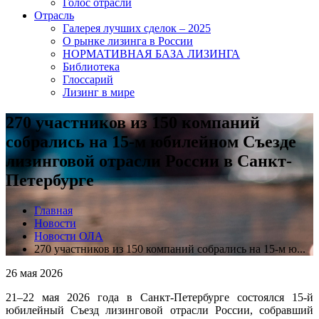
Голос отрасли
Отрасль
Галерея лучших сделок – 2025
О рынке лизинга в России
НОРМАТИВНАЯ БАЗА ЛИЗИНГА
Библиотека
Глоссарий
Лизинг в мире
270 участников из 150 компаний
собрались на 15-м юбилейном Съезде
лизинговой отрасли России в Санкт-
Петербурге
Главная
Новости
Новости ОЛА
270 участников из 150 компаний собрались на 15-м ю...
26 мая 2026
21–22 мая 2026 года в Санкт-Петербурге состоялся 15-й
юбилейный Съезд лизинговой отрасли России, собравший