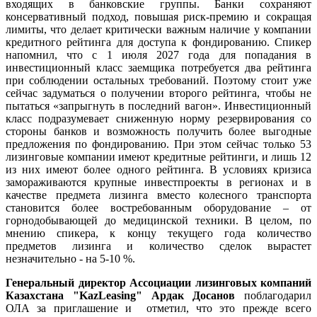
входящих в банковские группы. Банки сохраняют
консервативный подход, повышая риск‑премию и сокращая
лимиты, что делает критически важным наличие у компании
кредитного рейтинга для доступа к фондированию. Спикер
напомнил, что с 1 июля 2027 года для попадания в
инвестиционный класс заемщика потребуется два рейтинга
при соблюдении остальных требований. Поэтому стоит уже
сейчас задуматься о получении второго рейтинга, чтобы не
пытаться «запрыгнуть в последний вагон». Инвестиционный
класс подразумевает сниженную норму резервирования со
стороны банков и возможность получить более выгодные
предложения по фондированию. При этом сейчас только 53
лизинговые компании имеют кредитные рейтинги, и лишь 12
из них имеют более одного рейтинга. В условиях кризиса
замораживаются крупные инвестпроекты в регионах и в
качестве предмета лизинга вместо колесного транспорта
становится более востребованным оборудование – от
горнодобывающей до медицинской техники. В целом, по
мнению спикера, к концу текущего года количество
предметов лизинга и количество сделок вырастет
незначительно - на 5‑10 %.
Генеральный директор Ассоциации лизинговых компаний
Казахстана "KazLeasing"
Ардак Досанов
поблагодарил
ОЛА за приглашение и отметил, что это прежде всего