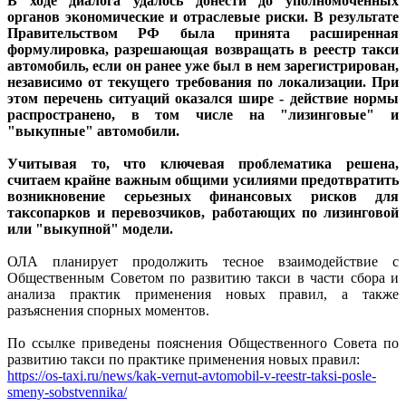
В ходе диалога удалось донести до уполномоченных
органов экономические и отраслевые риски. В результате
Правительством РФ была принята расширенная
формулировка, разрешающая возвращать в реестр такси
автомобиль, если он ранее уже был в нем зарегистрирован,
независимо от текущего требования по локализации. При
этом перечень ситуаций оказался шире - действие нормы
распространено, в том числе на "лизинговые" и
"выкупные" автомобили.
Учитывая то, что ключевая проблематика решена,
считаем крайне важным общими усилиями предотвратить
возникновение серьезных финансовых рисков для
таксопарков и перевозчиков, работающих по лизинговой
или "выкупной" модели.
ОЛА планирует продолжить тесное взаимодействие с
Общественным Советом по развитию такси в части сбора и
анализа практик применения новых правил, а также
разъяснения спорных моментов.
По ссылке приведены пояснения Общественного Совета по
развитию такси по практике применения новых правил:
https://os-taxi.ru/news/kak-vernut-avtomobil-v-reestr-taksi-posle-
smeny-sobstvennika/