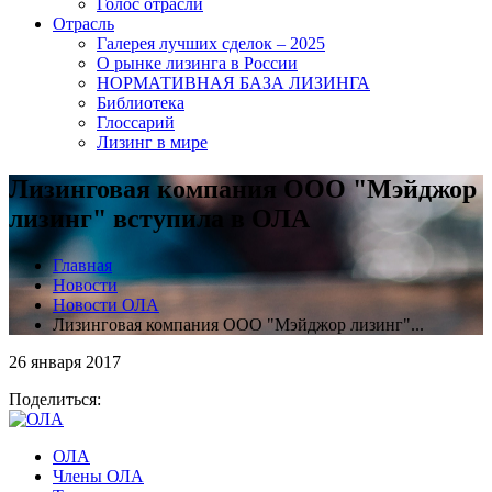
Голос отрасли
Отрасль
Галерея лучших сделок – 2025
О рынке лизинга в России
НОРМАТИВНАЯ БАЗА ЛИЗИНГА
Библиотека
Глоссарий
Лизинг в мире
Лизинговая компания ООО "Мэйджор
лизинг" вступила в ОЛА
Главная
Новости
Новости ОЛА
Лизинговая компания ООО "Мэйджор лизинг"...
26 января 2017
Поделиться:
ОЛА
Члены ОЛА