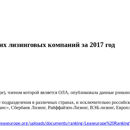
их лизинговых компаний за 2017 год
e), членом которой является ОЛА, опубликовала данные рэнкин
дразделения в различных странах, и исключительно российски
с», Сбербанк Лизинг, Райффайзен-Лизинг, ВЭБ-лизинг, Европл
.leaseurope.org/uploads/documents/ranking/Leaseurope%20Rankin