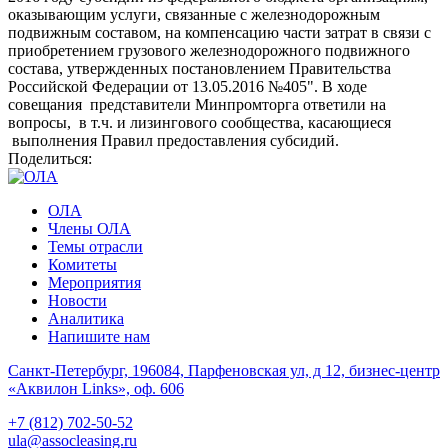
оказывающим услуги, связанные с железнодорожным
подвижным составом, на компенсацию части затрат в связи с
приобретением грузового железнодорожного подвижного
состава, утвержденных постановлением Правительства
Российской Федерации от 13.05.2016 №405". В ходе
совещания представители Минпромторга ответили на
вопросы, в т.ч. и лизингового сообщества, касающиеся
выполнения Правил предоставления субсидий.
Поделиться:
ОЛА
Члены ОЛА
Темы отрасли
Комитеты
Мероприятия
Новости
Аналитика
Напишите нам
Санкт-Петербург, 196084, Парфеновская ул, д 12, бизнес-центр
«Аквилон Links», оф. 606
+7 (812) 702-50-52
ula@assocleasing.ru